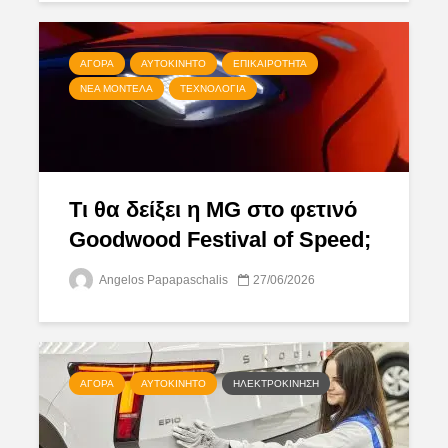
ΑΓΟΡΆ
ΑΥΤΟΚΊΝΗΤΟ
ΕΠΙΚΑΙΡΌΤΗΤΑ
ΝΈΑ ΜΟΝΤΈΛΑ
ΤΕΧΝΟΛΟΓΊΑ
Τι θα δείξει η MG στο φετινό
Goodwood Festival of Speed;
Angelos Papapaschalis
27/06/2026
ΑΓΟΡΆ
ΑΥΤΟΚΊΝΗΤΟ
ΗΛΕΚΤΡΟΚΊΝΗΣΗ