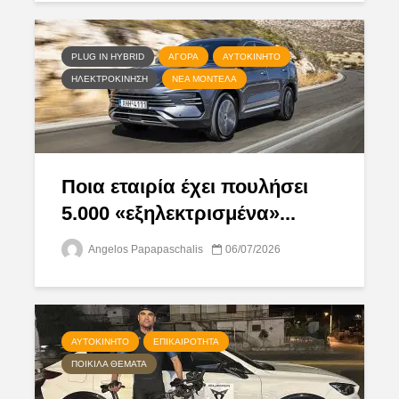
PLUG IN HYBRID
ΑΓΟΡΆ
ΑΥΤΟΚΊΝΗΤΟ
ΗΛΕΚΤΡΟΚΊΝΗΣΗ
ΝΈΑ ΜΟΝΤΈΛΑ
Ποια εταιρία έχει πουλήσει
5.000 «εξηλεκτρισμένα»...
Angelos Papapaschalis
06/07/2026
ΑΥΤΟΚΊΝΗΤΟ
ΕΠΙΚΑΙΡΌΤΗΤΑ
ΠΟΙΚΊΛΑ ΘΈΜΑΤΑ