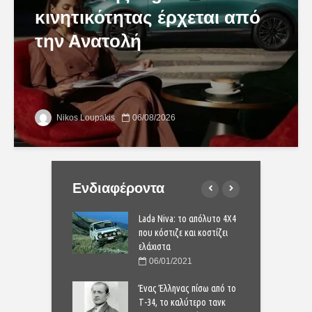
κινητικότητας έρχεται από
την Ανατολή
Nikos Loupakis
06/08/2026
Ενδιαφέροντα
S & HP εναντίον kW.
Lada Niva: το απόλυτο 4Χ4
Ί
διαφορά μεταξύ
που κόστιζε και κοστίζει
Π
ελάχιστα
τ
0/2020
06/01/2021
πουλάει» σαν τρελό
Ένας Έλληνας πίσω από το
Γ
a Sandero;
Τ-34, το καλύτερο τανκ
τ