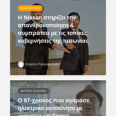
ΕΠΙΚΑΙΡΌΤΗΤΑ
H Nissan στηρίζει την
απανθρακοποίηση &
συμπράττει με τις τοπικές
κυβερνήσεις της Ιαπωνίας
Angelos Papapaschalis
BATTERY ELECTRIC
Ο 87-χρονος που αγόρασε
ηλεκτρικό αυτοκίνητο με
«καυτές» επιδόσεις