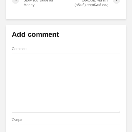
Story του Value for
πουλόβερ για την
Money
(οδική) ασφάλειά σας
Add comment
Comment
Όνομα