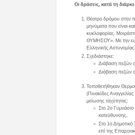
Οι δράσεις, κατά τη διάρ
Θέατρο δρόμου στην π
μηνύματα που είναι κα
κυκλοφορίας. Μοιράστ
ΘΥΜΗΣΟΥ». Με την ευγ
Ελληνικής Αστυνομίας
Σχεδιάστηκε:
Διάβαση πεζών σ
Διάβαση πεζών σ
Τοποθετήθηκαν Θερμ
(Πινακίδες Αναγγελίας
μείωσης ταχύτητας:
Στο 2ο Γυμνάσιο
κατεύθυνσης,
Στο 1ο Δημοτικό
επί της Επαρχια