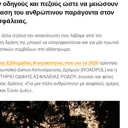
 οδηγούς και πεζούς ώστε να μειώσουν
ραση του ανθρώπινου παράγοντα στον
σφάλειας.
ς άλλα σχόλια την ανακοίνωση που λάβαμε από την
η δράση της μπορεί να υπερηφανεύεται και για μία πρωτιά
αστικών συμβόλων στο οδόστρωμα:
ς Εβδομάδας Κινητικότητας που για το 2020
ορίστηκε
Ευρωπαϊκό Δίκτυο Αστυνόμευσης Δρόμων (ROADPOL) και η
ΡΙΟ ΟΔΙΚΗΣ ΑΣΦΑΛΕΙΑΣ ΡΟΔΟΥ, ένωσαν και φέτος
ντας δράσεις «Για μια πόλη ανθρώπινη» με ασφαλείς ημέρες
και Σώσε ζωές».