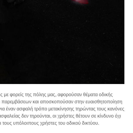
εις με φορείς της πόλης μας, αφορούσαν θέματα οδικής
ό παρεμβάσεων και αποσκοπούσαν στην ευαισθητοποίηση
για έναν ασφαλή τρόπο μετακίνησης τηρώντας τους κανόνες
ασφαλείας δεν τηρούνται, οι χρήστες θέτουν σε κίνδυνο όχι
ι τους υπόλοιπους χρήστες του οδικού δικτύου.