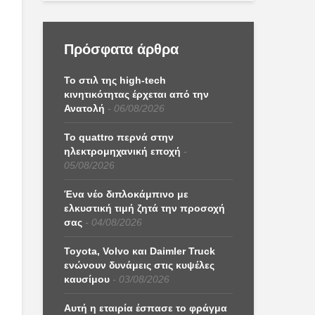
Πρόσφατα άρθρα
Το στιλ της high-tech
κινητικότητας έρχεται από την
Ανατολή
06/08/2026
Το quattro περνά στην
ηλεκτρομηχανική εποχή
05/08/2026
Ένα νέο διπλοκάμπινο με
ελκυστική τιμή ζητά την προσοχή
σας
04/08/2026
Toyota, Volvo και Daimler Truck
ενώνουν δυνάμεις στις κυψέλες
καυσίμου
03/08/2026
Αυτή η εταιρία έσπασε το φράγμα