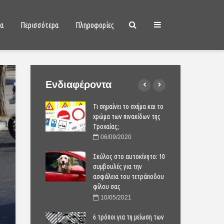
ια
Περισσότερα
Πληροφορίες
Ενδιαφέροντα
ικό ποδήλατο
Τι σημαίνει το σχήμα και το
Το 
εκατομμυρίων
χρώμα των πινακίδων της
των
!
Τροχαίας;
δολ
2020
06/09/2020
2
 το ηλεκτρικό,
Σκύλος στο αυτοκίνητο: 10
Αυτό
ό & υπεραστικό
συμβουλές για την
τρι
 Solaris
ασφάλεια του τετράποδου
λεω
φίλου σας
2020
2
10/05/2021
πτάμενα ταξί και
Hyun
οχήματα για τις
6 τρόποι για τη μείωση των
αυτ