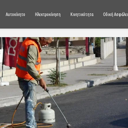
Αυτοκίνητο
Ηλεκτροκίνηση
Κινητικότητα
Οδική Ασφάλε
Τι σημαίνει το σχήμα και το
Το ηλεκτρ
χρώμα των πινακίδων της
των 13,0 
Τροχαίας;
δολαρίων
06/09/2020
24/05/
Σκύλος στο αυτοκίνητο: 10
Αυτό είναι
συμβουλές για την
τριαξονικ
ασφάλεια του τετράποδου
λεωφορείο
φίλου σας
27/04/
10/05/2021
Hyundai: Ι
6 τρόποι για τη μείωση των
αυτόνομα 