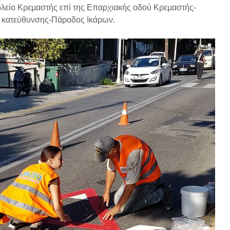
ολείο Κρεμαστής επί της Επαρχιακής οδού Κρεμαστής-
 κατεύθυνσης-Πάροδος Ικάρων.