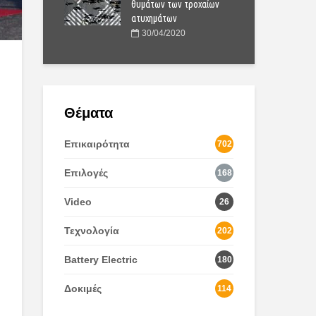
υ μέλλοντος
θυμάτων των τροχαίων
πόλ
ατυχημάτων
2020
1
30/04/2020
Θέματα
Επικαιρότητα
702
Επιλογές
168
Video
26
Τεχνολογία
202
Battery Electric
180
Δοκιμές
114