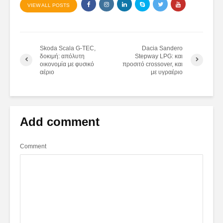
VIEW ALL POSTS
Skoda Scala G-TEC,
Dacia Sandero
δοκιμή: απόλυτη
Stepway LPG: και
οικονομία με φυσικό
προσιτό crossover, και
αέριο
με υγραέριο
Add comment
Comment