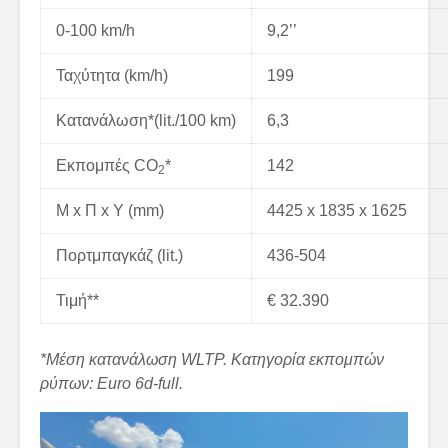
0-100 km/h
9,2’’
Ταχύτητα (km/h)
199
Κατανάλωση*(lit./100 km)
6,3
Εκπομπές CO
*
142
2
M x Π x Y (mm)
4425 x 1835 x 1625
Πορτμπαγκάζ (lit.)
436-504
Τιμή**
€ 32.390
*Μέση κατανάλωση
WLTP. Κατηγορία εκπομπών
ρύπων:
Euro 6
d-
full.