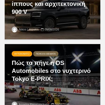
ίππους και αρχιτεκτονική
900 V
Nikos Loupakis
09/08/2026
ΑΥΤΟΚΊΝΗΤΟ
ΠΟΙΚΊΛΑ ΘΈΜΑΤΑ
Πώς τα πήγε η DS
Automobiles στο νυχτερινό
Tokyo E-PRIX;
Angelos Papapaschalis
08/08/2026