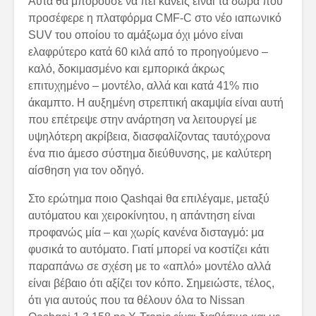
Αυτά θα μπορούσε να πει κανείς είναι τα δώρα που
προσέφερε η πλατφόρμα CMF-C στο νέο ιαπωνικό
SUV του οποίου το αμάξωμα όχι μόνο είναι
ελαφρύτερο κατά 60 κιλά από το προηγούμενο –
καλό, δοκιμασμένο και εμπορικά άκρως
επιτυχημένο – μοντέλο, αλλά και κατά 41% πιο
άκαμπτο. Η αυξημένη στρεπτική ακαμψία είναι αυτή
που επέτρεψε στην ανάρτηση να λειτουργεί με
υψηλότερη ακρίβεια, διασφαλίζοντας ταυτόχρονα
ένα πιο άμεσο σύστημα διεύθυνσης, με καλύτερη
αίσθηση για τον οδηγό.
Στο ερώτημα ποιο Qashqai θα επιλέγαμε, μεταξύ
αυτόματου και χειροκίνητου, η απάντηση είναι
προφανώς μία – και χωρίς κανένα δισταγμό: μα
φυσικά το αυτόματο. Γιατί μπορεί να κοστίζει κάτι
παραπάνω σε σχέση με το «απλό» μοντέλο αλλά
είναι βέβαιο ότι αξίζει τον κόπο. Σημειώστε, τέλος,
ότι για αυτούς που τα θέλουν όλα το Nissan