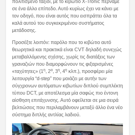
πολιτισμένο ταξίδι, με το κιβώτιο X-Tronic περνάμε
σε ένα άλλο επίπεδο. Αυτό κυρίως έχει να κάνει με
τον οδηγό, που είναι αυτός που εισπράττει όλα τα
καλά αυτού του συγκεκριμένου συστήματος
μετάδοσης.
Προσέξτε λοιπόν: παρόλο που το κιβώτιο αυτό
θεωρητικά και πρακτικά είναι CVT δηλαδή συνεχώς
μεταβαλλόμενης σχέσης, χωρίς τις διατάξεις των
γραναζιών που διαμορφώνουν τις φιξαρισμένες
η
α
η
η
«ταχύτητες» (1
, 2
, 3
, 4
κλπ.), προσφέρει μία
λειτουργία “d-step” που μοιάζει με αυτήν των
σύγχρονων αυτόματων κιβωτίων διπλού συμπλέκτη
τύπου DCT, με αποτέλεσμα μία σαφώς πιο έντονη
αίσθηση επιτάχυνσης. Αυτό οφείλεται σε μια σειρά
βελτιώσεις που περιλαμβάνουν μεταξύ άλλο ένα νέο
σύστημα διπλής αντλίας λαδιού.