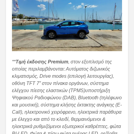
**
Tιμή έκδοσης
Premium
, στον εξοπλισμό της
οποίας περιλαμβάνονται: Αυτόματος διζωνικός
κλιματισμός, Drive modes (επιλογή λειτουργίας),
οθόνη TFT 7” στον πίνακα οργάνων, σύστημα
ελέγχου πίεσης ελαστικών (TPMS)υποστήριξη
Ψηφιακού Ραδιοφώνου (DAB), Bluetooth (τηλέφωνο
και μουσική), σύστημα κλήσης έκτακτης ανάγκης (E-
Call), ηλεκτρονικό χειρόφρενο, ηλεκτρικά παράθυρα
με έλεγχο και από το κλειδί, θερμαινόμενοι &
ηλεκτρικά ρυθμιζόμενοι εξωτερικοί καθρέπτες, φώτα
BI-LED, Φώτα & πίσω φώτα ημέρας LED, ρεζέρβα