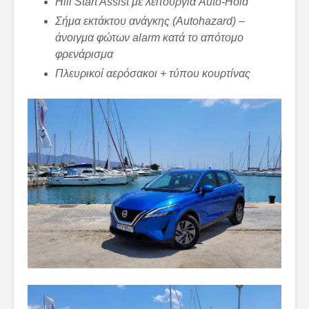
Hill Start Assist με
λειτουργία
Auto-Hold
Σήμα εκτάκτου ανάγκης (Autohazard) –
άνοιγμα φώτων alarm κατά το απότομο
φρενάρισμα
Πλευρικοί αερόσακοι + τύπου κουρτίνας