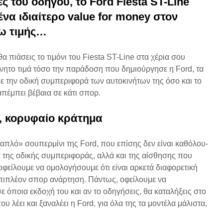
ες του οδηγού, το
Ford
Fiesta
ST-
Line
48V
ένα ιδιαίτερο
value
for
money στον
Hyundai T
18/09/2023
7DCT (δοκ
ω τιμής…
MG ZS 1.5L VTI: Το
Mercedes!
αυτοκίνητο του λαού!
13/02/
 πιάσεις το τιμόνι του Fiesta ST-Line στα χέρια σου
(δοκιμή)
ίνητο τιμά τόσο την παράδοση που δημιούργησε η Ford, τα
20/11/2023
με την οδική συμπεριφορά των αυτοκινήτων της όσο και το
πέμπει βέβαια σε κάτι σπορ.
, κορυφαίο κράτημα
«απλό» σουπερμίνι της Ford, που επίσης δεν είναι καθόλου-
 της οδικής συμπεριφοράς, αλλά και της αίσθησης που
οφείλουμε να ομολογήσουμε ότι είναι αρκετά διαφορετική
επιπλέον σπορ ανάρτηση. Πάντως, οφείλουμε να
σε όποια εκδοχή του και αν το οδηγήσεις, θα καταλήξεις στο
υ λέει και ξαναλέει η Ford, για όλα της τα μοντέλα μάλιστα,