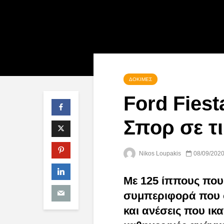
ΔΟΚΙΜΈΣ
Ford Fiest
Σπορ σε τι
Nikos Loupakis
08/09/202
Με 125 ίππους που 
συμπεριφορά που σ
και ανέσεις που ικ