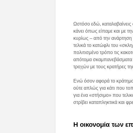
Ωστόσο εδώ, καταλαβαίνεις ό
κάνει όπως είπαμε και με τη
κυρίως – από την ανάρτηση η
τελικά το κατώφλι του «σκλη
πολιτισμένο τρόπο τις κακοτ
απότομα σκαμπανεβάσματα ε
τροχών με τους κρατήρες τη
Ενώ όσον αφορά το κράτημα ε
ούτε απλώς για κάτι που το
για ένα «στήσιμο» που τελικά
στρίβει καταπληκτικά και φρ
Η οικονομία των ε