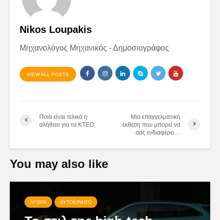
Nikos Loupakis
Μηχανολόγος Μηχανικός - Δημοσιογράφος
VIEW ALL POSTS
Ποια είναι τελικά η
Μια επαγγελματική
αλήθεια για τα ΚΤΕΟ;
έκθεση που μπορεί να
σας ενδιαφέρει…
You may also like
ΑΓΟΡΆ
ΑΥΤΟΚΊΝΗΤΟ