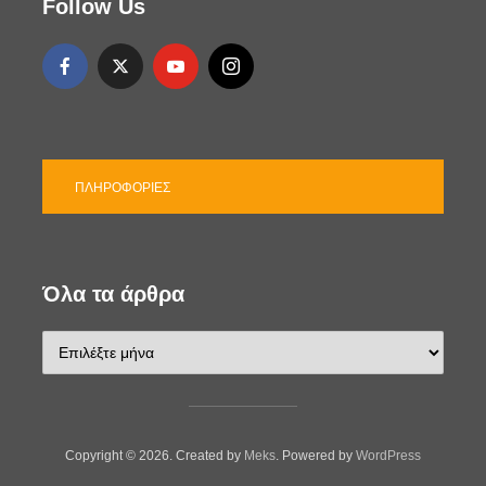
Follow Us
ε
ς
ΠΛΗΡΟΦΟΡΊΕΣ
Όλα τα άρθρα
Ό
λ
α
τ
α
ά
Copyright © 2026. Created by
Meks
. Powered by
WordPress
ρ