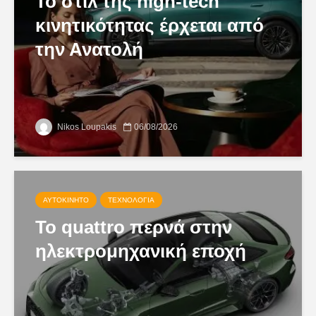
Το στιλ της high-tech
κινητικότητας έρχεται από
την Ανατολή
Nikos Loupakis
06/08/2026
ΑΥΤΟΚΊΝΗΤΟ
ΤΕΧΝΟΛΟΓΊΑ
Το quattro περνά στην
ηλεκτρομηχανική εποχή