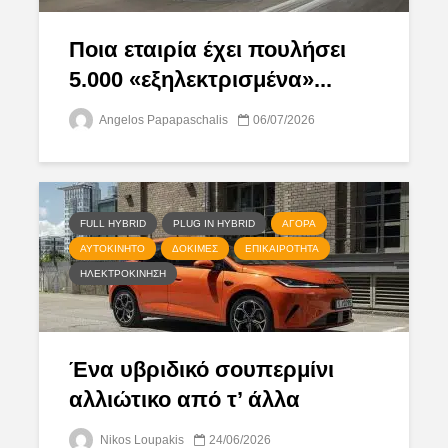
Ποια εταιρία έχει πουλήσει
5.000 «εξηλεκτρισμένα»...
Angelos Papapaschalis
06/07/2026
FULL HYBRID
PLUG IN HYBRID
ΑΓΟΡΆ
ΑΥΤΟΚΊΝΗΤΟ
ΔΟΚΙΜΈΣ
ΕΠΙΚΑΙΡΌΤΗΤΑ
ΗΛΕΚΤΡΟΚΊΝΗΣΗ
Ένα υβριδικό σουπερμίνι
αλλιώτικο από τ’ άλλα
Nikos Loupakis
24/06/2026