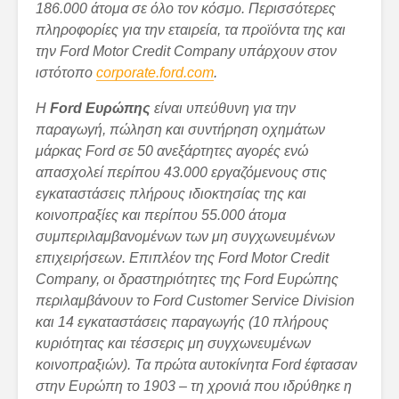
186.000
άτομα
σε
όλο
τον
κόσμο
.
Περισσότερες
πληροφορίες για την εταιρεία, τα προϊόντα της και
την
Ford
Motor
Credit
Company
υπάρχουν στον
ιστότοπο
corporate.ford.com
.
Η
Ford
Ευρώπης
είναι υπεύθυνη για την
παραγωγή, πώληση και συντήρηση οχημάτων
μάρκας
Ford
σε 50 ανεξάρτητες αγορές ενώ
απασχολεί περίπου 43.000 εργαζόμενους στις
εγκαταστάσεις πλήρους ιδιοκτησίας της και
κοινοπραξίες και περίπου 55.000 άτομα
συμπεριλαμβανομένων των μη συγχωνευμένων
επιχειρήσεων. Επιπλέον της
Ford
Motor
Credit
Company
, οι δραστηριότητες της
Ford
Ευρώπης
περιλαμβάνουν το
Ford
Customer
Service
Division
και 14 εγκαταστάσεις παραγωγής (10 πλήρους
κυριότητας και τέσσερις μη συγχωνευμένων
κοινοπραξιών). Τα πρώτα αυτοκίνητα
Ford
έφτασαν
στην Ευρώπη το 1903 – τη χρονιά που ιδρύθηκε η