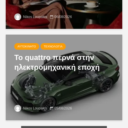
Nikos Loupakis
06/08/2026
ΑΥΤΟΚΊΝΗΤΟ
ΤΕΧΝΟΛΟΓΊΑ
Το quattro περνά στην
ηλεκτρομηχανική εποχή
Nikos Loupakis
05/08/2026