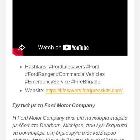
Hashtags
:
#FordLifesavers #Ford
#FordRanger #CommercialVehicles
#EmergencyService #FireBrigade
Website:
https://lifesavers.fordpresskits.com/
Σχετικά με τη
Ford
Motor
Company
Η
Ford
Motor
Company
είναι μία παγκόσμια εταιρεία
με έδρα στο
Dearborn
,
Michigan
, που έχει δεσμευτεί
να συνεισφέρει στη δημιουργία ενός καλύτερου