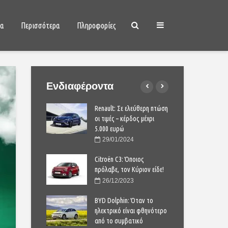
ια
Περισσότερα
Πληροφορίες
Ενδιαφέροντα
ero με το κλειδί
Renault: Σε ελεύθερη πτώση
Daci
μόνο 15.900 ευρώ
οι τιμές – κέρδος μέχρι
στο
5.000 ευρώ
2024
0
29/01/2024
na: ιταλικό στιλ
FIAT
 3.000 ευρώ
Citroën C3: Όποιος
με 
πρόλαβε, τον Κύριον είδε!
2025
1
26/12/2023
d Kuga είναι
Το ν
θέσιμο στην
BYD Dolphin: Όταν το
άμε
ίτε τις τιμές
ηλεκτρικό είναι φθηνότερο
Ελλά
από το συμβατικό
2024
1