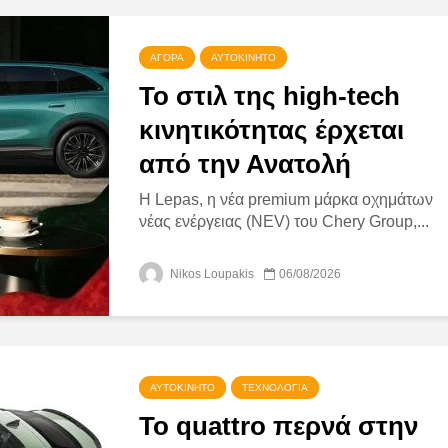
ΑΓΟΡΆ
ΑΥΤΟΚΊΝΗΤΟ
Το στιλ της high-tech
κινητικότητας έρχεται
από την Ανατολή
Η Lepas, η νέα premium μάρκα οχημάτων
νέας ενέργειας (NEV) του Chery Group,...
Nikos Loupakis
06/08/2026
ΑΥΤΟΚΊΝΗΤΟ
ΤΕΧΝΟΛΟΓΊΑ
Το quattro περνά στην