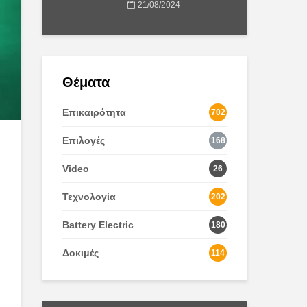
21/08/2024
Θέματα
Επικαιρότητα
702
Επιλογές
168
Video
26
Τεχνολογία
202
Battery Electric
180
Δοκιμές
114