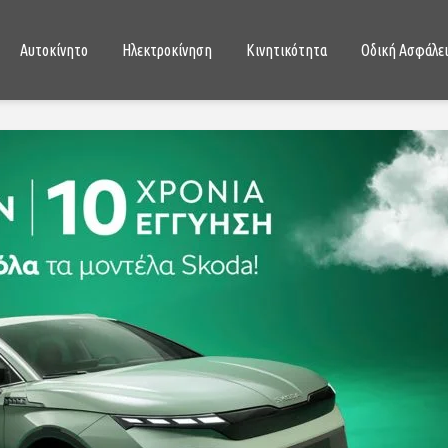
Αυτοκίνητο
Ηλεκτροκίνηση
Κινητικότητα
Οδική Ασφάλε
Renault: Σε ελεύθερη πτώση
Dacia Sand
οι τιμές – κέρδος μέχρι
στο χέρι 
5.000 ευρώ
04/08/
29/01/2024
FIAT Pandi
Citroën C3: Όποιος
με όφελος
πρόλαβε, τον Κύριον είδε!
11/11/
26/12/2023
Το νέο For
BYD Dolphin: Όταν το
άμεσα δια
ηλεκτρικό είναι φθηνότερο
Ελλάδα. Δε
από το συμβατικό
18/01/