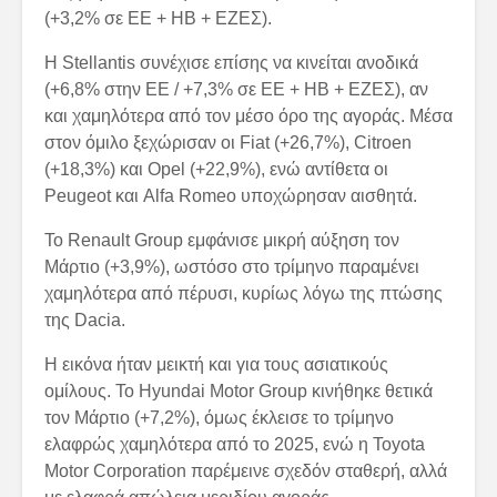
(+3,2% σε ΕΕ + ΗΒ + ΕΖΕΣ).
Η Stellantis συνέχισε επίσης να κινείται ανοδικά
(+6,8% στην ΕΕ / +7,3% σε ΕΕ + ΗΒ + ΕΖΕΣ), αν
και χαμηλότερα από τον μέσο όρο της αγοράς. Μέσα
στον όμιλο ξεχώρισαν οι Fiat (+26,7%), Citroen
(+18,3%) και Opel (+22,9%), ενώ αντίθετα οι
Peugeot και Alfa Romeo υποχώρησαν αισθητά.
Το Renault Group εμφάνισε μικρή αύξηση τον
Μάρτιο (+3,9%), ωστόσο στο τρίμηνο παραμένει
χαμηλότερα από πέρυσι, κυρίως λόγω της πτώσης
της Dacia.
Η εικόνα ήταν μεικτή και για τους ασιατικούς
ομίλους. Το Hyundai Motor Group κινήθηκε θετικά
τον Μάρτιο (+7,2%), όμως έκλεισε το τρίμηνο
ελαφρώς χαμηλότερα από το 2025, ενώ η Toyota
Motor Corporation παρέμεινε σχεδόν σταθερή, αλλά