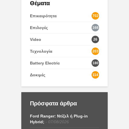
Θέματα
Επικαιρότητα
702
Επιλογές
168
Video
26
Τεχνολογία
203
Battery Electric
180
Δοκιμές
114
Πρόσφατα άρθρα
Ford Ranger: Ντίζελ ή Plug-in
Hybrid;
07/08/2026