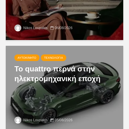
Nikos Loupakis
06/08/2026
ΑΥΤΟΚΊΝΗΤΟ
ΤΕΧΝΟΛΟΓΊΑ
Το quattro περνά στην
ηλεκτρομηχανική εποχή
Nikos Loupakis
05/08/2026