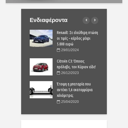
Ενδιαφέροντα
phin: Όταν το
Renault: Σε ελεύθερη πτώση
B
κό είναι φθηνότερο
οι τιμές – κέρδος μέχρι
η
 συμβατικό
5.000 ευρώ
α
8/2024
29/01/2024
andero με το κλειδί
Citroën C3: Όποιος
D
ι μόνο 15.900 ευρώ
πρόλαβε, τον Κύριον είδε!
σ
8/2024
26/12/2023
ndina: ιταλικό στιλ
Έτοιμη η μπαταρία που
F
ος 3.000 ευρώ
αντέχει 1,6 εκατομμύρια
μ
χιλιόμετρα;
1/2025
25/04/2020