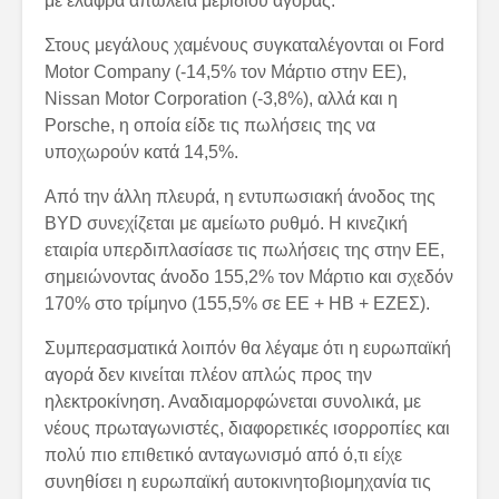
με ελαφρά απώλεια μεριδίου αγοράς.
Στους μεγάλους χαμένους συγκαταλέγονται οι Ford
Motor Company (-14,5% τον Μάρτιο στην ΕΕ),
Nissan Motor Corporation (-3,8%), αλλά και η
Porsche, η οποία είδε τις πωλήσεις της να
υποχωρούν κατά 14,5%.
Από την άλλη πλευρά, η εντυπωσιακή άνοδος της
BYD συνεχίζεται με αμείωτο ρυθμό. Η κινεζική
εταιρία υπερδιπλασίασε τις πωλήσεις της στην ΕΕ,
σημειώνοντας άνοδο 155,2% τον Μάρτιο και σχεδόν
170% στο τρίμηνο (155,5% σε ΕΕ + ΗΒ + ΕΖΕΣ).
Συμπερασματικά λοιπόν θα λέγαμε ότι η ευρωπαϊκή
αγορά δεν κινείται πλέον απλώς προς την
ηλεκτροκίνηση. Αναδιαμορφώνεται συνολικά, με
νέους πρωταγωνιστές, διαφορετικές ισορροπίες και
πολύ πιο επιθετικό ανταγωνισμό από ό,τι είχε
συνηθίσει η ευρωπαϊκή αυτοκινητοβιομηχανία τις