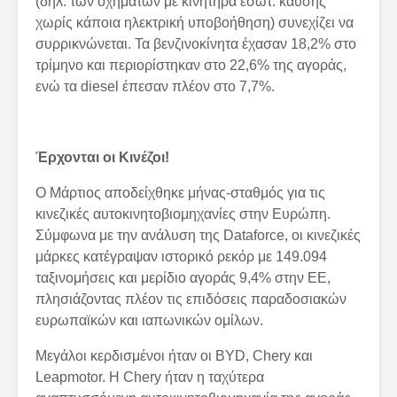
(δηλ. των οχημάτων με κινητήρα εσωτ. καύσης
χωρίς κάποια ηλεκτρική υποβοήθηση) συνεχίζει να
συρρικνώνεται. Τα βενζινοκίνητα έχασαν 18,2% στο
τρίμηνο και περιορίστηκαν στο 22,6% της αγοράς,
ενώ τα diesel έπεσαν πλέον στο 7,7%.
Έρχονται οι Κινέζοι!
Ο Μάρτιος αποδείχθηκε μήνας-σταθμός για τις
κινεζικές αυτοκινητοβιομηχανίες στην Ευρώπη.
Σύμφωνα με την ανάλυση της Dataforce, οι κινεζικές
μάρκες κατέγραψαν ιστορικό ρεκόρ με 149.094
ταξινομήσεις και μερίδιο αγοράς 9,4% στην ΕΕ,
πλησιάζοντας πλέον τις επιδόσεις παραδοσιακών
ευρωπαϊκών και ιαπωνικών ομίλων.
Μεγάλοι κερδισμένοι ήταν οι BYD, Chery και
Leapmotor. Η Chery ήταν η ταχύτερα