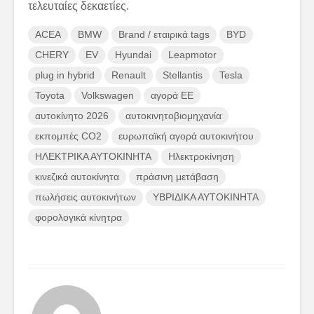
τελευταίες δεκαετίες.
ACEA
BMW
Brand / εταιρικά tags
BYD
CHERY
EV
Hyundai
Leapmotor
plug in hybrid
Renault
Stellantis
Tesla
Toyota
Volkswagen
αγορά ΕΕ
αυτοκίνητο 2026
αυτοκινητοβιομηχανία
εκπομπές CO2
ευρωπαϊκή αγορά αυτοκινήτου
ΗΛΕΚΤΡΙΚΑ ΑΥΤΟΚΙΝΗΤΑ
Ηλεκτροκίνηση
κινεζικά αυτοκίνητα
πράσινη μετάβαση
πωλήσεις αυτοκινήτων
ΥΒΡΙΔΙΚΑ ΑΥΤΟΚΙΝΗΤΑ
φορολογικά κίνητρα