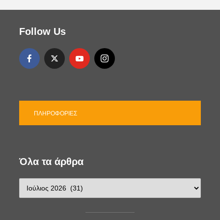
Follow Us
ΠΛΗΡΟΦΟΡΊΕΣ
Όλα τα άρθρα
Ό
λ
α
τ