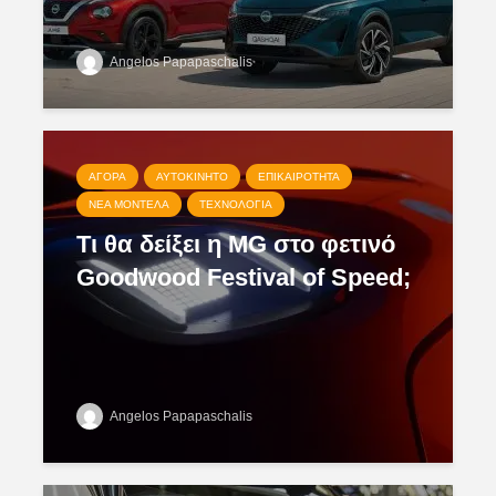
Angelos Papapaschalis
ΑΓΟΡΆ
ΑΥΤΟΚΊΝΗΤΟ
ΕΠΙΚΑΙΡΌΤΗΤΑ
ΝΈΑ ΜΟΝΤΈΛΑ
ΤΕΧΝΟΛΟΓΊΑ
Τι θα δείξει η MG στο φετινό
Goodwood Festival of Speed;
Angelos Papapaschalis