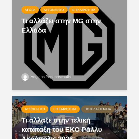
ΑΓΟΡΆ
ΑΥΤΟΚΊΝΗΤΟ
ΕΠΙΚΑΙΡΌΤΗΤΑ
Τι αλλάζει στην MG στην
Ελλάδα
Angelos Papapaschalis
ΑΥΤΟΚΊΝΗΤΟ
ΕΠΙΚΑΙΡΌΤΗΤΑ
ΠΟΙΚΊΛΑ ΘΈΜΑΤΑ
Τι άλλαξε στην τελική
κατάταξη του ΕΚΟ Ράλλυ
Ακρόπολις 2026;