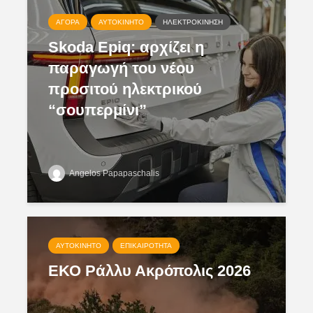
ΑΓΟΡΆ
ΑΥΤΟΚΊΝΗΤΟ
ΗΛΕΚΤΡΟΚΊΝΗΣΗ
Skoda Epiq: αρχίζει η
παραγωγή του νέου
προσιτού ηλεκτρικού
“σουπερμίνι”
Angelos Papapaschalis
ΑΥΤΟΚΊΝΗΤΟ
ΕΠΙΚΑΙΡΌΤΗΤΑ
ΕΚΟ Ράλλυ Ακρόπολις 2026