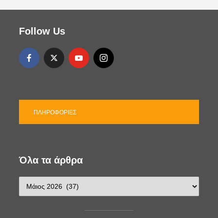
Follow Us
ΠΛΗΡΟΦΟΡΊΕΣ
Όλα τα άρθρα
Ό
λ
α
τ