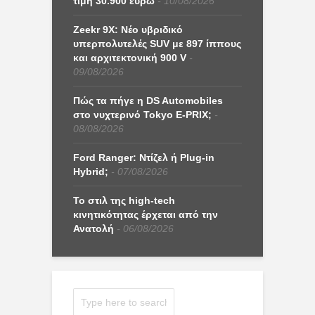
τιμή 30.900 ευρώ
10/08/2026
Zeekr 9X: Νέο υβριδικό
υπερπολυτελές SUV με 897 ίππους
και αρχιτεκτονική 900 V
09/08/2026
Πώς τα πήγε η DS Automobiles
στο νυχτερινό Tokyo E-PRIX;
08/08/2026
Ford Ranger: Ντίζελ ή Plug-in
Hybrid;
07/08/2026
Το στιλ της high-tech
κινητικότητας έρχεται από την
Ανατολή
06/08/2026