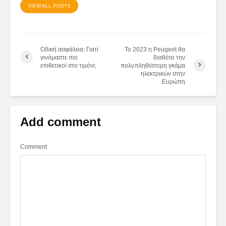
VIEW ALL POSTS
Οδική ασφάλεια: Γιατί
Το 2023 η Peugeot θα
γινόμαστε πιο
διαθέτει την
επιθετικοί στο τιμόνι;
πολυπληθέστερη γκάμα
ηλεκτρικών στην
Ευρώπη
Add comment
Comment