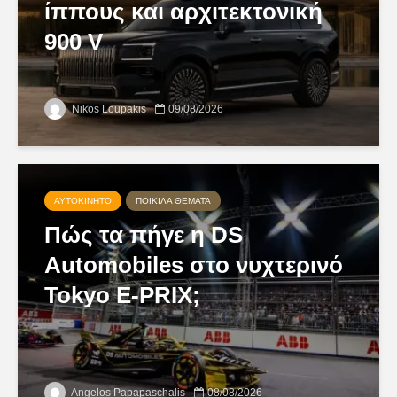
ίππους και αρχιτεκτονική
900 V
Nikos Loupakis
09/08/2026
ΑΥΤΟΚΊΝΗΤΟ
ΠΟΙΚΊΛΑ ΘΈΜΑΤΑ
Πώς τα πήγε η DS
Automobiles στο νυχτερινό
Tokyo E-PRIX;
Angelos Papapaschalis
08/08/2026