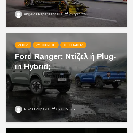
Angelos Papapaschalis
4 ώρες πριν
ΑΓΟΡΆ
ΑΥΤΟΚΊΝΗΤΟ
ΤΕΧΝΟΛΟΓΊΑ
Ford Ranger: Ντίζελ ή Plug-
in Hybrid;
Nikos Loupakis
07/08/2026