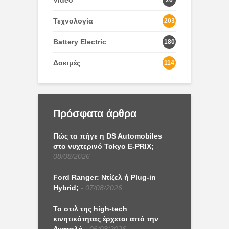
Τεχνολογία
203
Battery Electric
180
Δοκιμές
114
Πρόσφατα άρθρα
Πώς τα πήγε η DS Automobiles
στο νυχτερινό Tokyo E-PRIX;
08/08/2026
Ford Ranger: Ντίζελ ή Plug-in
Hybrid;
07/08/2026
Το στιλ της high-tech
κινητικότητας έρχεται από την
Ανατολή
06/08/2026