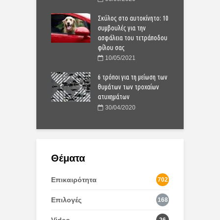
ικίνδυνες είναι οι
Σκύλος στο αυτοκίνητο: 10
Π
multimedia στο
συμβουλές για την
ο
ητο;
ασφάλεια του τετράποδου
α
φίλου σας
4/2020
10/05/2021
ιγότεροι νεκροί από
2
α ατυχήματα στην
6 τρόποι για τη μείωση των
τ
, αλλά…
θυμάτων των τροχαίων
Ε
ατυχημάτων
4/2023
30/04/2020
Θέματα
Επικαιρότητα
702
Επιλογές
168
Video
26