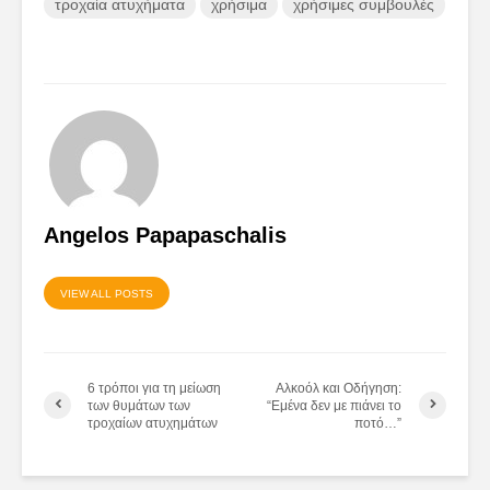
τροχαία ατυχήματα
χρήσιμα
χρήσιμες συμβουλές
Angelos Papapaschalis
VIEW ALL POSTS
6 τρόποι για τη μείωση
Αλκοόλ και Οδήγηση:
των θυμάτων των
“Εμένα δεν με πιάνει το
τροχαίων ατυχημάτων
ποτό…”