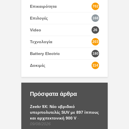
Επικαιρότητα
702
Επιλογές
168
Video
26
Τεχνολογία
203
Battery Electric
180
Δοκιμές
114
Πρόσφατα άρθρα
Zeekr 9X: Νέο υβριδικό
υπερπολυτελές SUV με 897 ίππους
και αρχιτεκτονική 900 V
09/08/2026