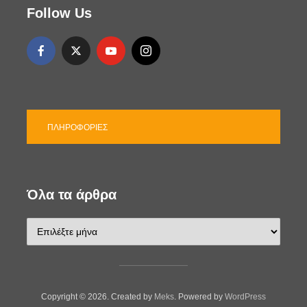
ί
Follow Us
ε
ς
ΠΛΗΡΟΦΟΡΊΕΣ
Όλα τα άρθρα
Ό
λ
α
τ
α
ά
Copyright © 2026. Created by
Meks
. Powered by
WordPress