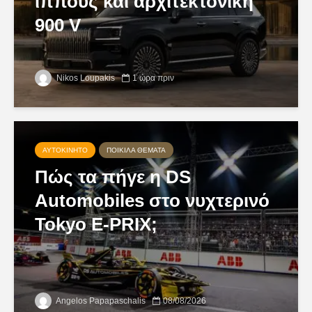
ίππους και αρχιτεκτονική
900 V
Nikos Loupakis
1 ώρα πριν
ΑΥΤΟΚΊΝΗΤΟ
ΠΟΙΚΊΛΑ ΘΈΜΑΤΑ
Πώς τα πήγε η DS
Automobiles στο νυχτερινό
Tokyo E-PRIX;
Angelos Papapaschalis
08/08/2026