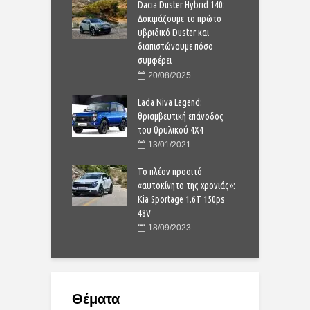
: Σε ελεύθερη πτώση
Dacia Duster Hybrid 140:
R
 – κέρδος μέχρι
Δοκιμάζουμε το πρώτο
ο
υρώ
υβριδικό Duster και
5
διαπιστώνουμε πόσο
1/2024
συμφέρει
va: το απόλυτο 4Χ4
L
20/08/2025
τιζε και κοστίζει
π
α
Lada Niva Legend:
ε
θριαμβευτική επάνοδος
1/2021
του θρυλικού 4Χ4
ίνει το σχήμα και το
Τ
13/01/2021
των πινακίδων της
χ
ς;
Το πλέον προσιτό
Τ
«αυτοκίνητο της χρονιάς»:
9/2020
Kia Sportage 1.6T 150ps
48V
18/09/2023
Θέματα