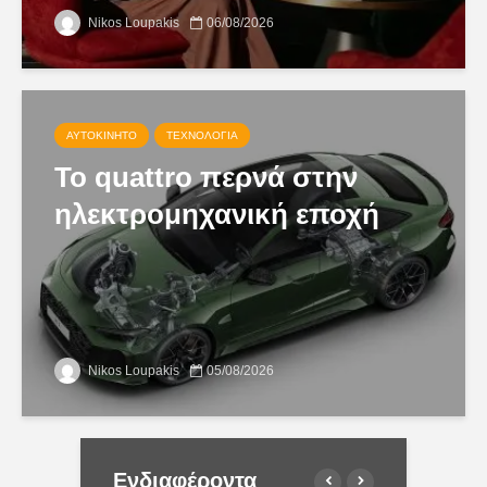
Nikos Loupakis
06/08/2026
ΑΥΤΟΚΊΝΗΤΟ
ΤΕΧΝΟΛΟΓΊΑ
Το quattro περνά στην
ηλεκτρομηχανική εποχή
Nikos Loupakis
05/08/2026
Ενδιαφέροντα