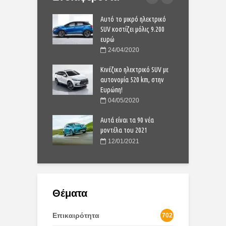
 Dacia Sandero είναι
Αυτό το μικρό ηλεκτρικό
Γ
στην Ευρώπη;
SUV κοστίζει μόλις 9.200
π
ευρώ
9/2021
24/04/2020
Yaris Cross:
T
νουριο compact SUV
Κινέζικο ηλεκτρικό SUV με
ο
αυτονομία 520 km, στην
4/2020
Ευρώπη!
νητο της Χρονιάς”:
“
04/05/2020
 11άδα για το 2024
Η
Αυτά είναι τα 90 νέα
1/2023
μοντέλα του 2021
12/01/2021
Θέματα
Επικαιρότητα
702