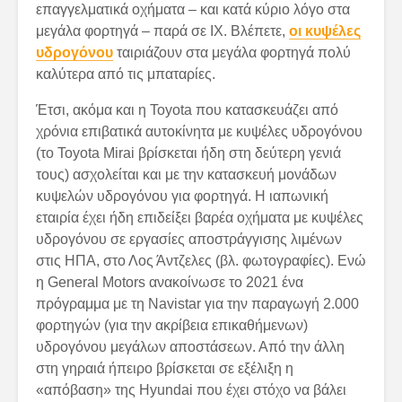
επαγγελματικά οχήματα – και κατά κύριο λόγο στα
μεγάλα φορτηγά – παρά σε ΙΧ. Βλέπετε,
οι κυψέλες
υδρογόνου
ταιριάζουν στα μεγάλα φορτηγά πολύ
καλύτερα από τις μπαταρίες.
Έτσι, ακόμα και η Toyota που κατασκευάζει από
χρόνια επιβατικά αυτοκίνητα με κυψέλες υδρογόνου
(το Toyota Mirai βρίσκεται ήδη στη δεύτερη γενιά
τους) ασχολείται και με την κατασκευή μονάδων
κυψελών υδρογόνου για φορτηγά. Η ιαπωνική
εταιρία έχει ήδη επιδείξει βαρέα οχήματα με κυψέλες
υδρογόνου σε εργασίες αποστράγγισης λιμένων
στις ΗΠΑ, στο Λος Άντζελες (βλ. φωτογραφίες). Ενώ
η General Motors ανακοίνωσε το 2021 ένα
πρόγραμμα με τη Navistar για την παραγωγή 2.000
φορτηγών (για την ακρίβεια επικαθήμενων)
υδρογόνου μεγάλων αποστάσεων. Από την άλλη
στη γηραιά ήπειρο βρίσκεται σε εξέλιξη η
«απόβαση» της Hyundai που έχει στόχο να βάλει