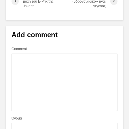
μάχη του E-Prix της
«υδρογονάδικο» είναι
Jakarta
γεγονός
Add comment
Comment
Όνομα