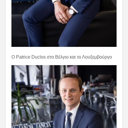
Ο Patrice Duclos στο Βέλγιο και το Λουξεμβούργο