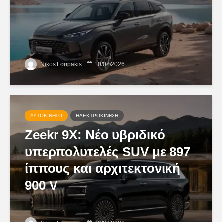
Nikos Loupakis
10/08/2026
ΑΥΤΟΚΊΝΗΤΟ
ΗΛΕΚΤΡΟΚΊΝΗΣΗ
Zeekr 9X: Νέο υβριδικό
υπερπολυτελές SUV με 897
ίππους και αρχιτεκτονική
900 V