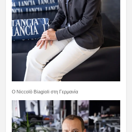
Ο Niccolò Biagioli στη Γερμανία