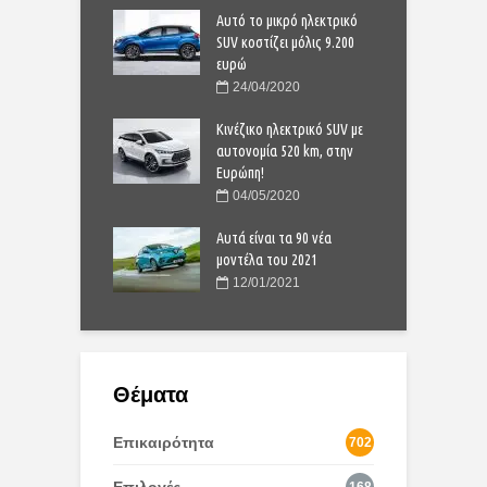
 Dacia Sandero είναι
Αυτό το μικρό ηλεκτρικό
Γ
στην Ευρώπη;
SUV κοστίζει μόλις 9.200
π
ευρώ
9/2021
24/04/2020
Yaris Cross:
T
νουριο compact SUV
Κινέζικο ηλεκτρικό SUV με
ο
αυτονομία 520 km, στην
4/2020
Ευρώπη!
νητο της Χρονιάς”:
“
04/05/2020
 11άδα για το 2024
Η
Αυτά είναι τα 90 νέα
1/2023
μοντέλα του 2021
12/01/2021
Θέματα
Επικαιρότητα
702