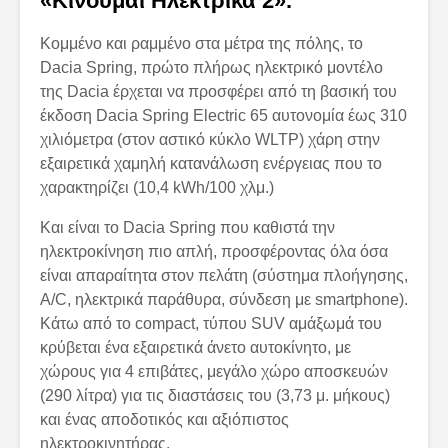
«Κινούμαι Ηλεκτρικά 2».
Κομμένο και ραμμένο στα μέτρα της πόλης, το
Dacia Spring, πρώτο πλήρως ηλεκτρικό μοντέλο
της Dacia έρχεται να προσφέρει από τη βασική του
έκδοση Dacia Spring Electric 65 αυτονομία έως 310
χιλιόμετρα (στον αστικό κύκλο WLTP) χάρη στην
εξαιρετικά χαμηλή κατανάλωση ενέργειας που το
χαρακτηρίζει (10,4 kWh/100 χλμ.)
Και είναι το Dacia Spring που καθιστά την
ηλεκτροκίνηση πιο απλή, προσφέροντας όλα όσα
είναι απαραίτητα στον πελάτη (σύστημα πλοήγησης,
A/C, ηλεκτρικά παράθυρα, σύνδεση με smartphone).
Κάτω από το compact, τύπου SUV αμάξωμά του
κρύβεται ένα εξαιρετικά άνετο αυτοκίνητο, με
χώρους για 4 επιβάτες, μεγάλο χώρο αποσκευών
(290 λίτρα) για τις διαστάσεις του (3,73 μ. μήκους)
και ένας αποδοτικός και αξιόπιστος
ηλεκτροκινητήρας.