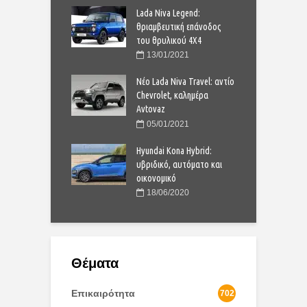
 China Ηλεκτρικό
Lada Niva Legend:
M
ia με 10.000 ευρώ
θριαμβευτική επάνοδος
S
του θρυλικού 4Χ4
5/2020
13/01/2021
ota Corolla: Από
Ν
μπορείτε να το
Νέο Lada Niva Travel: αντίο
σ
ίλετε με 21.170
Chevrolet, καλημέρα
π
Avtovaz
ε
1/2023
05/01/2021
 μικρό ηλεκτρικό
Hyundai Kona Hybrid:
Α
τίζει μόλις 9.200
υβριδικό, αυτόματο και
S
οικονομικό
ε
4/2020
18/06/2020
Θέματα
Επικαιρότητα
702