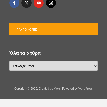
ΠΛΗΡΟΦΟΡΊΕΣ
Όλα τα άρθρα
Ό
λ
α
τ
α
ά
Copyright © 2026. Created by
Meks
. Powered by
WordPress
ρ
θ
ρ
α