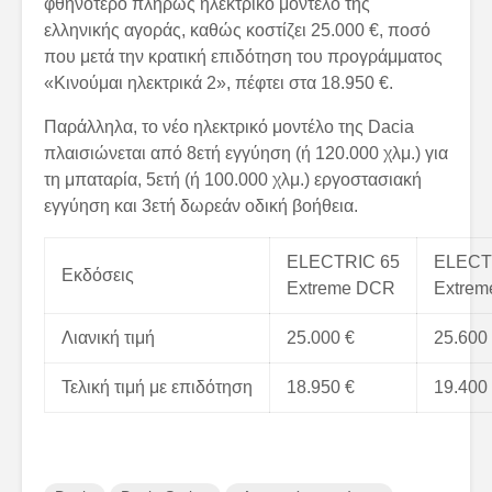
φθηνότερο πλήρως ηλεκτρικό μοντέλο της
ελληνικής αγοράς, καθώς κοστίζει 25.000 €, ποσό
που μετά την κρατική επιδότηση του προγράμματος
«Κινούμαι ηλεκτρικά 2», πέφτει στα 18.950 €.
Παράλληλα, το νέο ηλεκτρικό μοντέλο της Dacia
πλαισιώνεται από 8ετή εγγύηση (ή 120.000 χλμ.) για
τη μπαταρία, 5ετή (ή 100.000 χλμ.) εργοστασιακή
εγγύηση και 3ετή δωρεάν οδική βοήθεια.
ELECTRIC 65
ELECT
Εκδόσεις
Extreme DCR
Extrem
Λιανική τιμή
25.000 €
25.600
Τελική τιμή με επιδότηση
18.950 €
19.400