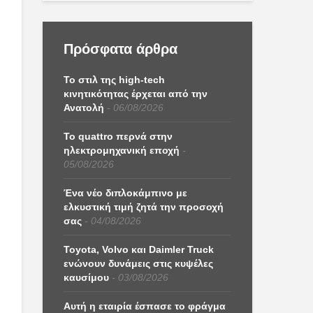
Πρόσφατα άρθρα
Το στιλ της high-tech
κινητικότητας έρχεται από την
Ανατολή
06/08/2026
Το quattro περνά στην
ηλεκτρομηχανική εποχή
05/08/2026
Ένα νέο διπλοκάμπινο με
ελκυστική τιμή ζητά την προσοχή
σας
04/08/2026
Toyota, Volvo και Daimler Truck
ενώνουν δυνάμεις στις κυψέλες
καυσίμου
03/08/2026
Αυτή η εταιρία έσπασε το φράγμα