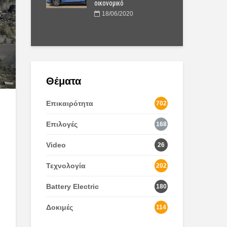
δικό, σταθερά
οικονομικό
φορ
γραέριο
βεν
18/06/2020
2023
0
Θέματα
Επικαιρότητα
702
Επιλογές
168
Video
26
Τεχνολογία
202
Battery Electric
180
Δοκιμές
114