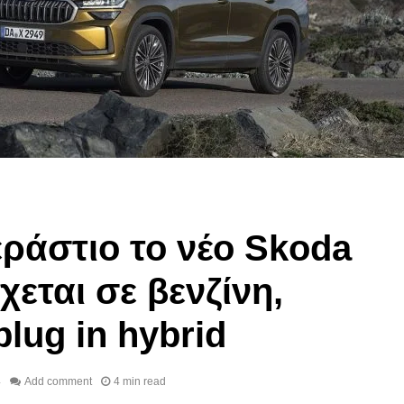
οικονομικό
φορά υβρι
βενζίνη/υ
18/06/2020
01/12/
εράστιο το νέο Skoda
χεται σε βενζίνη,
plug in hybrid
4
Add comment
4 min read