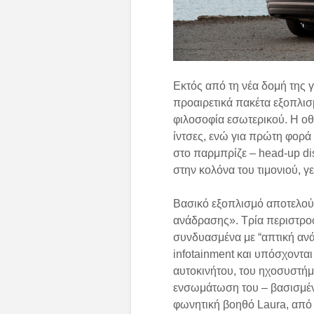
Εκτός από τη νέα δομή της 
προαιρετικά πακέτα εξοπλισ
φιλοσοφία εσωτερικού. Η οθό
ίντσες, ενώ για πρώτη φορά
στο παρμπρίζε – head-up di
στην κολόνα του τιμονιού, 
Βασικό εξοπλισμό αποτελούν
ανάδρασης». Τρία περιστροφ
συνδυασμένα με “απτική αν
infotainment και υπόσχοντα
αυτοκινήτου, του ηχοσυστήμ
ενσωμάτωση του – βασισμέν
φωνητική βοηθό Laura, από τ