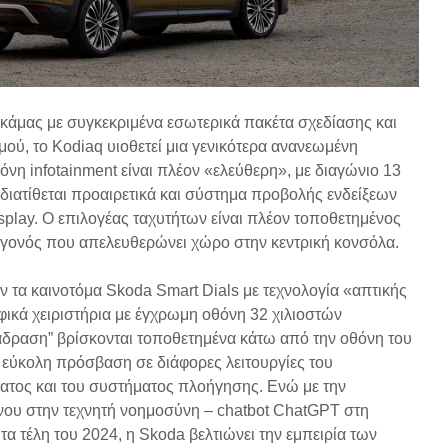
γκάμας με συγκεκριμένα εσωτερικά πακέτα σχεδίασης και
μού, το Kodiaq υιοθετεί μια γενικότερα ανανεωμένη
νη infotainment είναι πλέον «ελεύθερη», με διαγώνιο 13
 διατίθεται προαιρετικά και σύστημα προβολής ενδείξεων
splay. Ο επιλογέας ταχυτήτων είναι πλέον τοποθετημένος
γεγονός που απελευθερώνει χώρο στην κεντρική κονσόλα.
 τα καινοτόμα Skoda Smart Dials με τεχνολογία «απτικής
ικά χειριστήρια με έγχρωμη οθόνη 32 χιλιοστών
άδραση” βρίσκονται τοποθετημένα κάτω από την οθόνη του
ι εύκολη πρόσβαση σε διάφορες λειτουργίες του
ατος και του συστήματος πλοήγησης. Ενώ με την
ου στην τεχνητή νοημοσύνη – chatbot ChatGPT στη
α τέλη του 2024, η Skoda βελτιώνει την εμπειρία των