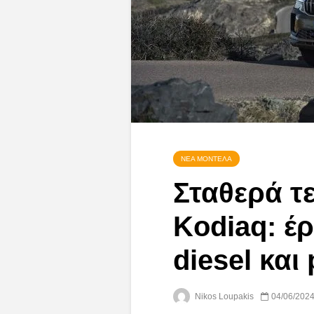
ΝΈΑ ΜΟΝΤΈΛΑ
Σταθερά τ
Kodiaq: έρ
diesel και 
Nikos Loupakis
04/06/202