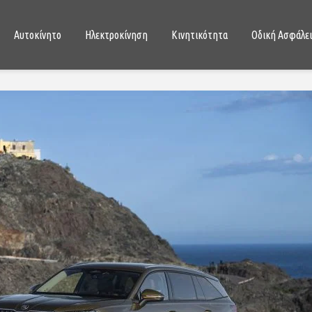
Αυτοκίνητο
Ηλεκτροκίνηση
Κινητικότητα
Οδική Ασφάλε
Lada Niva Legend:
Νέο Toyot
θριαμβευτική επάνοδος
σήμερα μπ
του θρυλικού 4Χ4
παραγγείλ
ευρώ
13/01/2021
17/01/
Νέο Lada Niva Travel: αντίο
Chevrolet, καλημέρα
Toyota Yar
Avtovaz
συμπυκνωμ
το δημοφι
05/01/2021
29/07/
Hyundai Kona Hybrid:
υβριδικό, αυτόματο και
Νέο Dacia