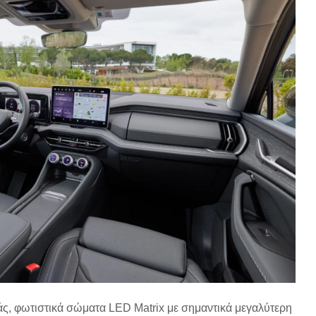
ιάς, φωτιστικά σώματα LED Matrix με σημαντικά μεγαλύτερη