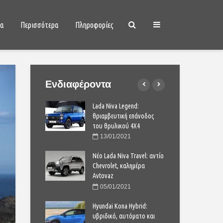
ια
Περισσότερα
Πληροφορίες
Ενδιαφέροντα
a Corolla: Από
Lada Niva Legend:
Νέο 
ορείτε να το
θριαμβευτική επάνοδος
σήμ
ετε με 21.170
του θρυλικού 4Χ4
παρα
ευρ
13/01/2021
2023
1
Νέο Lada Niva Travel: αντίο
is: νέα
Chevrolet, καλημέρα
Toyo
ένη σύνθεση για
Avtovaz
συμ
λές σουπερμίνι
το 
05/01/2021
2020
2
Hyundai Kona Hybrid:
 Duster: πρώτη
υβριδικό, αυτόματο και
Νέο