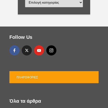
K
α
τ
η
γ
ο
ρ
ί
Follow Us
ε
ς
ΠΛΗΡΟΦΟΡΊΕΣ
Όλα τα άρθρα