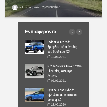
Nikos Loupakis
03/08/2026
Ενδιαφέροντα
ota Corolla: Από
Lada Niva Legend:
Ν
μπορείτε να το
θριαμβευτική επάνοδος
σ
ίλετε με 21.170
του θρυλικού 4Χ4
π
ε
13/01/2021
1/2023
Νέο Lada Niva Travel: αντίο
Yaris: νέα
Chevrolet, καλημέρα
T
νωμένη σύνθεση για
Avtovaz
σ
φιλές σουπερμίνι
τ
05/01/2021
7/2020
Hyundai Kona Hybrid:
ia Duster: πρώτη
υβριδικό, αυτόματο και
Ν
βριδικό, σταθερά
οικονομικό
φ
/υγραέριο
β
18/06/2020