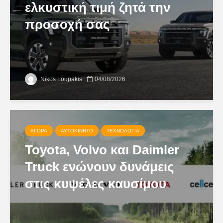
ελκυστική τιμή ζητά την
προσοχή σας
Nikos Loupakis
04/08/2026
ΑΓΟΡΆ
ΑΥΤΟΚΊΝΗΤΟ
ΤΕΧΝΟΛΟΓΊΑ
Toyota, Volvo και Daimler
Truck ενώνουν δυνάμεις
στις κυψέλες καυσίμου