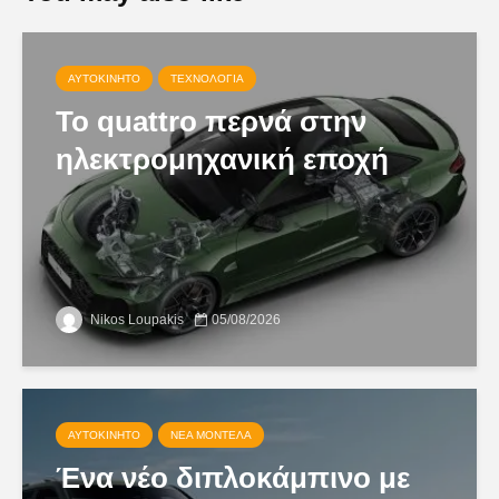
ΑΥΤΟΚΊΝΗΤΟ
ΤΕΧΝΟΛΟΓΊΑ
Το quattro περνά στην
ηλεκτρομηχανική εποχή
Nikos Loupakis
05/08/2026
ΑΥΤΟΚΊΝΗΤΟ
ΝΈΑ ΜΟΝΤΈΛΑ
Ένα νέο διπλοκάμπινο με