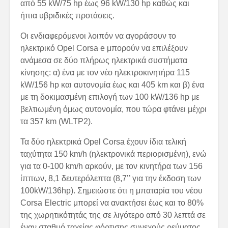
από 55 kW/75 hp έως 96 kW/130 hp καθώς και
ήπια υβριδικές προτάσεις.
Οι ενδιαφερόμενοι λοιπόν να αγοράσουν το
ηλεκτρικό Opel Corsa e μπορούν να επιλέξουν
ανάμεσα σε δύο πλήρως ηλεκτρικά συστήματα
κίνησης: α) ένα με τον νέο ηλεκτροκινητήρα 115
kW/156 hp και αυτονομία έως και 405 km και β) ένα
με τη δοκιμασμένη επιλογή των 100 kW/136 hp με
βελτιωμένη όμως αυτονομία, που τώρα φτάνει μέχρι
τα 357 km (WLTP2).
Τα δύο ηλεκτρικά Opel Corsa έχουν ίδια τελική
ταχύτητα 150 km/h (ηλεκτρονικά περιορισμένη), ενώ
για τα 0-100 km/h αρκούν, με τον κινητήρα των 156
ίππων, 8,1 δευτερόλεπτα (8,7’’ για την έκδοση των
100kW/136hp). Σημειώστε ότι η μπαταρία του νέου
Corsa Electric μπορεί να ανακτήσει έως και το 80%
της χωρητικότητάς της σε λιγότερο από 30 λεπτά σε
έναν σταθμό ταχείας φόρτισης συνεχούς ρεύματος