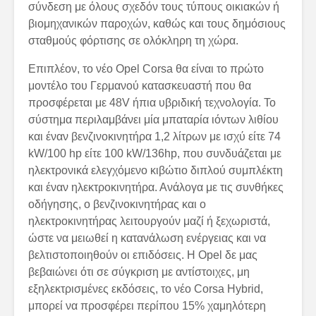
σύνδεση με όλους σχεδόν τους τύπους οικιακών ή
βιομηχανικών παροχών, καθώς και τους δημόσιους
σταθμούς φόρτισης σε ολόκληρη τη χώρα.
Επιπλέον, το νέο Opel Corsa θα είναι το πρώτο
μοντέλο του Γερμανού κατασκευαστή που θα
προσφέρεται με 48V ήπια υβριδική τεχνολογία. Το
σύστημα περιλαμβάνει μία μπαταρία ιόντων λιθίου
και έναν βενζινοκινητήρα 1,2 λίτρων με ισχύ είτε 74
kW/100 hp είτε 100 kW/136hp, που συνδυάζεται με
ηλεκτρονικά ελεγχόμενο κιβώτιο διπλού συμπλέκτη
και έναν ηλεκτροκινητήρα. Ανάλογα με τις συνθήκες
οδήγησης, ο βενζινοκινητήρας και ο
ηλεκτροκινητήρας λειτουργούν μαζί ή ξεχωριστά,
ώστε να μειωθεί η κατανάλωση ενέργειας και να
βελτιστοποιηθούν οι επιδόσεις. Η Opel δε μας
βεβαιώνει ότι σε σύγκριση με αντίστοιχες, μη
εξηλεκτρισμένες εκδόσεις, το νέο Corsa Hybrid,
μπορεί να προσφέρει περίπου 15% χαμηλότερη