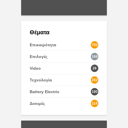
2/2023
Θέματα
Επικαιρότητα
702
Επιλογές
168
Video
26
Τεχνολογία
202
Battery Electric
180
Δοκιμές
114