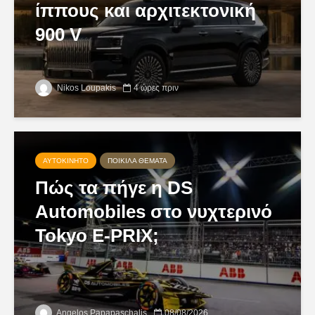
ίππους και αρχιτεκτονική
900 V
Nikos Loupakis
4 ώρες πριν
ΑΥΤΟΚΊΝΗΤΟ
ΠΟΙΚΊΛΑ ΘΈΜΑΤΑ
Πώς τα πήγε η DS
Automobiles στο νυχτερινό
Tokyo E-PRIX;
Angelos Papapaschalis
08/08/2026