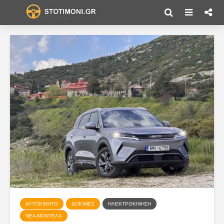
ΑΥΤΟΚΊΝΗΤΟ
ΔΟΚΙΜΈΣ
ΗΛΕΚΤΡΟΚΊΝΗΣΗ
ΝΈΑ ΜΟΝΤΈΛΑ