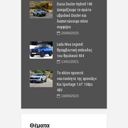
a Niva Travel: αντίο
Dacia Duster Hybrid 140:
Ν
et, καλημέρα
Δοκιμάζουμε το πρώτο
C
z
υβριδικό Duster και
A
διαπιστώνουμε πόσο
1/2021
συμφέρει
 Kona Hybrid:
H
20/08/2025
ό, αυτόματο και
υ
ικό
Lada Niva Legend:
ο
θριαμβευτική επάνοδος
6/2020
του θρυλικού 4Χ4
sta ST-line 125 PS:
F
13/01/2021
 τιμή ευκαιρίας!
Σ
)
Το πλέον προσιτό
(
«αυτοκίνητο της χρονιάς»:
9/2020
Kia Sportage 1.6T 150ps
48V
18/09/2023
Θέματα