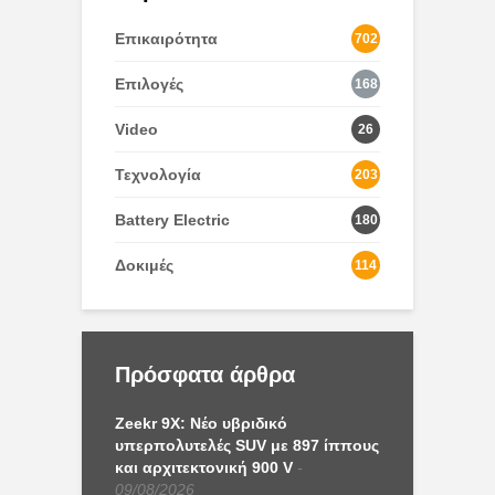
Επικαιρότητα
702
Επιλογές
168
Video
26
Τεχνολογία
203
Battery Electric
180
Δοκιμές
114
Πρόσφατα άρθρα
Zeekr 9X: Νέο υβριδικό
υπερπολυτελές SUV με 897 ίππους
και αρχιτεκτονική 900 V
09/08/2026