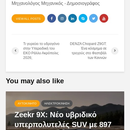
Μηχανολόγος Μηχανικός - Δημοσιογράφος
VIEW ALL POSTS
Τι γυρεύει το υδρογόνο
DENZA Chopard Z9GT:
στην Υπερειδική του
Ένα κόσμημα σε
ΕΚΟ Ράλλυ Ακρόπολις
τροχούς στο Φεστιβάλ
2026;
των Καννών
You may also like
ΑΥΤΟΚΊΝΗΤΟ
ΗΛΕΚΤΡΟΚΊΝΗΣΗ
Zeekr 9X: Νέο υβριδικό
υπερπολυτελές SUV με 897