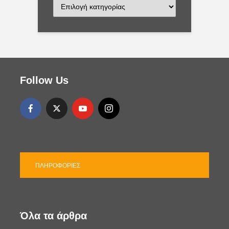
K
α
τ
η
γ
ο
ρ
ί
Follow Us
ε
ς
ΠΛΗΡΟΦΟΡΊΕΣ
Όλα τα άρθρα