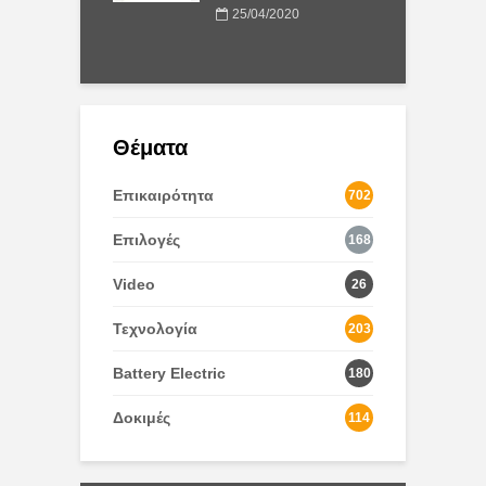
τ
25/04/2020
0/2020
Θέματα
Επικαιρότητα
702
Επιλογές
168
Video
26
Τεχνολογία
203
Battery Electric
180
Δοκιμές
114