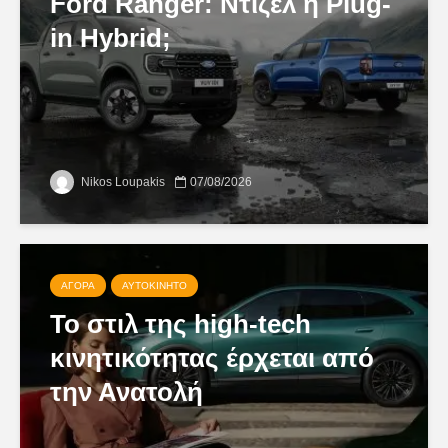
Ford Ranger: Ντίζελ ή Plug-
in Hybrid;
Nikos Loupakis
07/08/2026
ΑΓΟΡΆ
ΑΥΤΟΚΊΝΗΤΟ
Το στιλ της high-tech
κινητικότητας έρχεται από
την Ανατολή