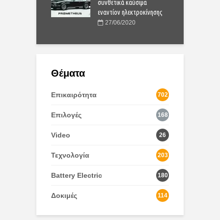
συνθετικά καύσιμα
εναντίον ηλεκτροκίνησης
27/06/2020
Θέματα
Επικαιρότητα
702
Επιλογές
168
Video
26
Τεχνολογία
203
Battery Electric
180
Δοκιμές
114