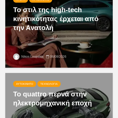
Το στιλ της high-tech
κινητικότητας έρχεται από
την Ανατολή
Nikos Loupakis
06/08/2026
ΑΥΤΟΚΊΝΗΤΟ
ΤΕΧΝΟΛΟΓΊΑ
Το quattro περνά στην
ηλεκτρομηχανική εποχή