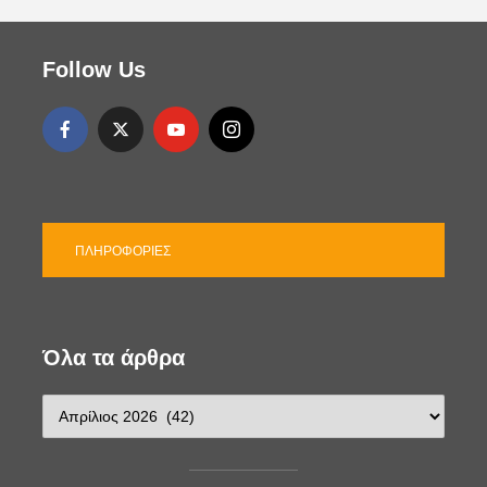
Follow Us
ΠΛΗΡΟΦΟΡΊΕΣ
Όλα τα άρθρα
Ό
λ
α
τ