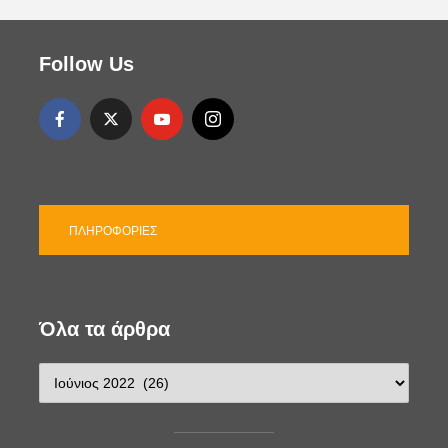
Follow Us
ΠΛΗΡΟΦΟΡΊΕΣ
Όλα τα άρθρα
Ό
λ
α
τ