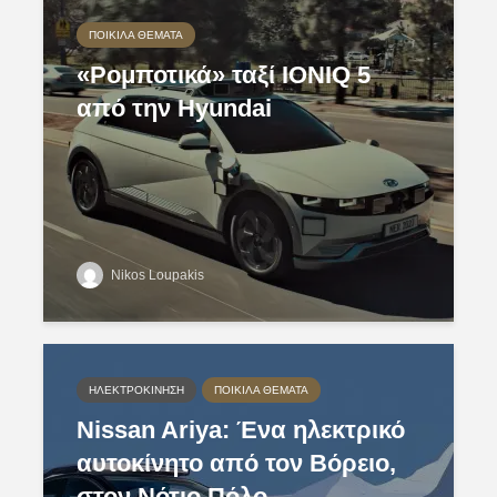
ΠΟΙΚΊΛΑ ΘΈΜΑΤΑ
«Ρομποτικά» ταξί IONIQ 5
από την Hyundai
Nikos Loupakis
ΗΛΕΚΤΡΟΚΊΝΗΣΗ
ΠΟΙΚΊΛΑ ΘΈΜΑΤΑ
Nissan Ariya: Ένα ηλεκτρικό
αυτοκίνητο από τον Βόρειο,
στον Νότιο Πόλο