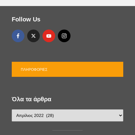
Follow Us
ΠΛΗΡΟΦΟΡΊΕΣ
Όλα τα άρθρα
Ό
λ
α
τ