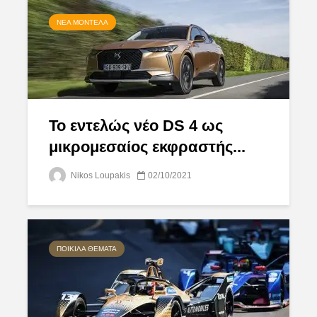
ΝΈΑ ΜΟΝΤΈΛΑ
To εντελώς νέο DS 4 ως
μικρομεσαίος εκφραστής...
Nikos Loupakis
02/10/2021
ΠΟΙΚΊΛΑ ΘΈΜΑΤΑ