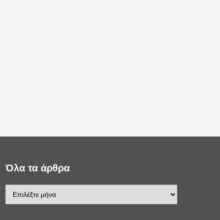
Όλα τα άρθρα
Ό
λ
α
τ