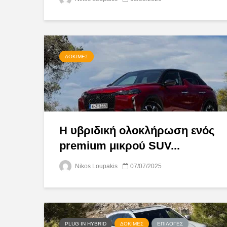
ΔΟΚΙΜΈΣ
H υβριδική ολοκλήρωση ενός
premium μικρού SUV...
Nikos Loupakis
07/07/2025
PLUG IN HYBRID
ΔΟΚΙΜΈΣ
ΕΠΙΛΟΓΈΣ