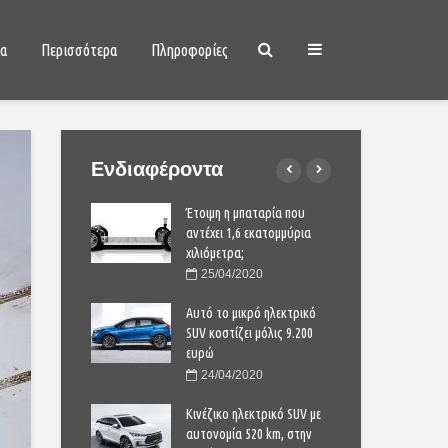
ια
Περισσότερα
Πληροφορίες
Ενδιαφέροντα
 τα 90 νέα
Έτοιμη η μπαταρία που
Αυτά
ου 2021
αντέχει 1,6 εκατομμύρια
μον
χιλιόμετρα;
2021
1
25/04/2020
acia Sandero είναι
Γιατ
ην Ευρώπη;
Αυτό το μικρό ηλεκτρικό
πρώ
SUV κοστίζει μόλις 9.200
2021
0
ευρώ
is Cross:
Toyo
24/04/2020
ριο compact SUV
ολο
Κινέζικο ηλεκτρικό SUV με
2020
2
αυτονομία 520 km, στην