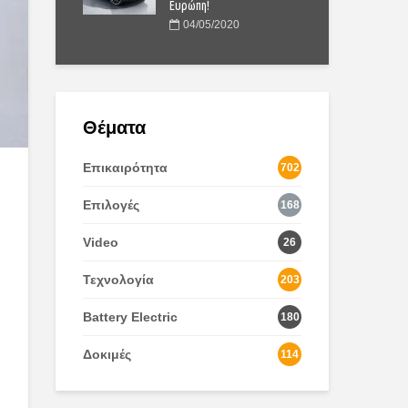
Ευρώπη!
04/05/2020
Θέματα
Επικαιρότητα
702
Επιλογές
168
Video
26
Τεχνολογία
203
Battery Electric
180
Δοκιμές
114