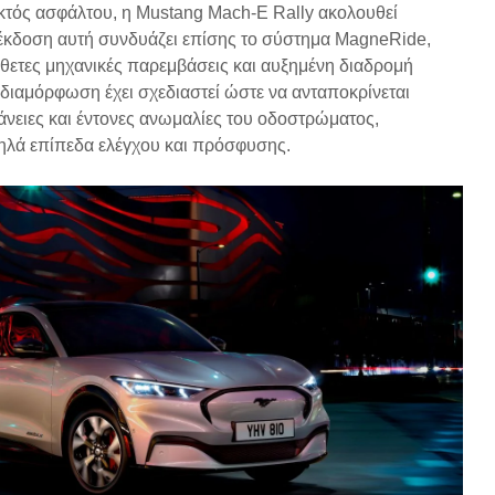
εκτός ασφάλτου, η Mustang Mach-E Rally ακολουθεί
 έκδοση αυτή συνδυάζει επίσης το σύστημα MagneRide,
θετες μηχανικές παρεμβάσεις και αυξημένη διαδρομή
διαμόρφωση έχει σχεδιαστεί ώστε να ανταποκρίνεται
άνειες και έντονες ανωμαλίες του οδοστρώματος,
λά επίπεδα ελέγχου και πρόσφυσης.