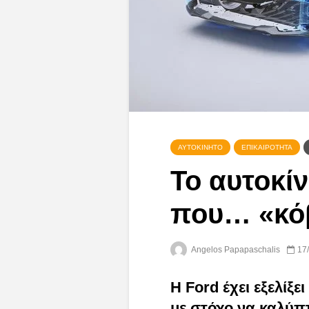
ΑΥΤΟΚΊΝΗΤΟ
ΕΠΙΚΑΙΡΌΤΗΤΑ
Το αυτοκί
που… «κόβ
Angelos Papapaschalis
17
Η Ford έχει εξελίξ
με στόχο να καλύπτ