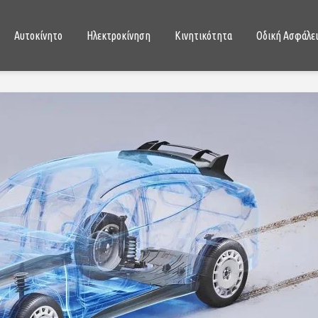
Αυτοκίνητο
Ηλεκτροκίνηση
Κινητικότητα
Οδική Ασφάλε
Έτοιμη η μπαταρία που
Αυτά είναι
αντέχει 1,6 εκατομμύρια
μοντέλα τ
χιλιόμετρα;
12/01/
25/04/2020
Γιατί το D
Αυτό το μικρό ηλεκτρικό
πρώτο στ
SUV κοστίζει μόλις 9.200
02/09/
ευρώ
Toyota Yar
24/04/2020
ολοκαίνου
Κινέζικο ηλεκτρικό SUV με
23/04/
αυτονομία 520 km, στην