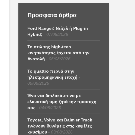
Πρόσφατα άρθρα
Ford Ranger: Ντίζελ ή Plug-in
Hybrid;
07/08/2026
Το στιλ της high-tech
κινητικότητας έρχεται από την
Ανατολή
06/08/2026
Το quattro περνά στην
ηλεκτρομηχανική εποχή
05/08/2026
Ένα νέο διπλοκάμπινο με
ελκυστική τιμή ζητά την προσοχή
σας
04/08/2026
Toyota, Volvo και Daimler Truck
ενώνουν δυνάμεις στις κυψέλες
καυσίμου
03/08/2026