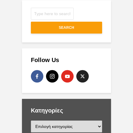
SEARCH
Follow Us
Kατηγορίες
K
α