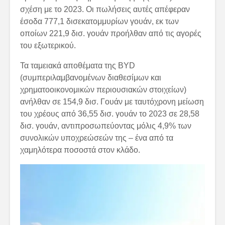
σχέση με το 2023. Οι πωλήσεις αυτές απέφεραν
έσοδα 777,1 δισεκατομμυρίων γουάν, εκ των
οποίων 221,9 δισ. γουάν προήλθαν από τις αγορές
του εξωτερικού.
Τα ταμειακά αποθέματα της BYD
(συμπεριλαμβανομένων διαθεσίμων και
χρηματοοικονομικών περιουσιακών στοιχείων)
ανήλθαν σε 154,9 δισ. Γουάν με ταυτόχρονη μείωση
του χρέους από 36,55 δισ. γουάν το 2023 σε 28,58
δισ. γουάν, αντιπροσωπεύοντας μόλις 4,9% των
συνολικών υποχρεώσεών της – ένα από τα
χαμηλότερα ποσοστά στον κλάδο.