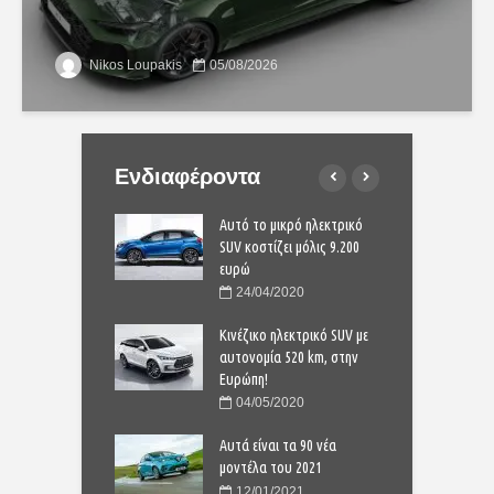
Nikos Loupakis
05/08/2026
Ενδιαφέροντα
 Dacia Sandero είναι
Αυτό το μικρό ηλεκτρικό
Γ
στην Ευρώπη;
SUV κοστίζει μόλις 9.200
π
ευρώ
9/2021
24/04/2020
Yaris Cross:
T
νουριο compact SUV
Κινέζικο ηλεκτρικό SUV με
ο
αυτονομία 520 km, στην
4/2020
Ευρώπη!
νητο της Χρονιάς”:
“
04/05/2020
 11άδα για το 2024
Η
Αυτά είναι τα 90 νέα
1/2023
μοντέλα του 2021
12/01/2021