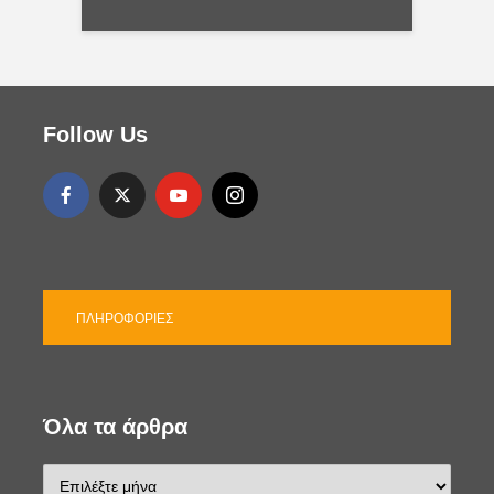
τ
η
γ
ο
ρ
ί
Follow Us
ε
ς
ΠΛΗΡΟΦΟΡΊΕΣ
Όλα τα άρθρα
Ό