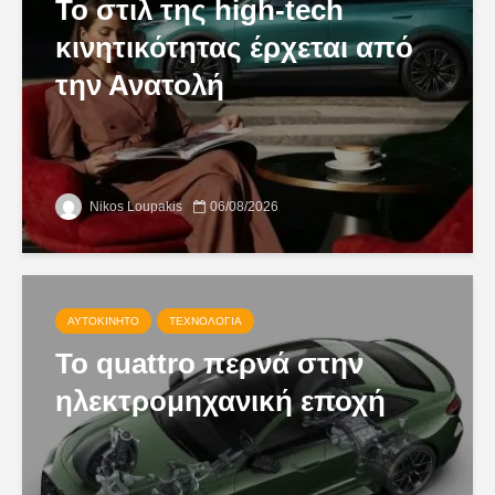
Το στιλ της high-tech
κινητικότητας έρχεται από
την Ανατολή
Nikos Loupakis
06/08/2026
ΑΥΤΟΚΊΝΗΤΟ
ΤΕΧΝΟΛΟΓΊΑ
Το quattro περνά στην
ηλεκτρομηχανική εποχή