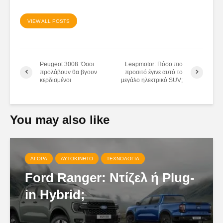
VIEW ALL POSTS
Peugeot 3008: Όσοι
Leapmotor: Πόσο πιο
προλάβουν θα βγουν
προσιτό έγινε αυτό το
κερδισμένοι
μεγάλο ηλεκτρικό SUV;
You may also like
ΑΓΟΡΆ
ΑΥΤΟΚΊΝΗΤΟ
ΤΕΧΝΟΛΟΓΊΑ
Ford Ranger: Ντίζελ ή Plug-
in Hybrid;