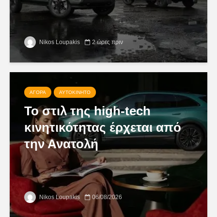
Nikos Loupakis
2 ώρες πριν
ΑΓΟΡΆ
ΑΥΤΟΚΊΝΗΤΟ
Το στιλ της high-tech
κινητικότητας έρχεται από
την Ανατολή
Nikos Loupakis
06/08/2026