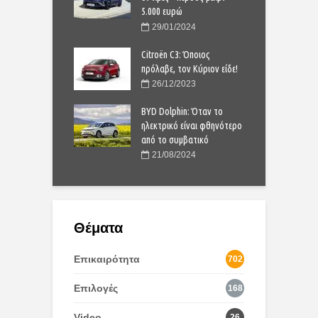
5.000 ευρώ
8/2024
29/01/2024
ndina: ιταλικό στιλ
F
ος 3.000 ευρώ
Citroën C3: Όποιος
μ
πρόλαβε, τον Κύριον είδε!
1/2025
26/12/2023
Ford Kuga είναι
Τ
ιαθέσιμο στην
BYD Dolphin: Όταν το
ά
 Δείτε τις τιμές
ηλεκτρικό είναι φθηνότερο
Ε
από το συμβατικό
1/2024
21/08/2024
Θέματα
Επικαιρότητα
702
Επιλογές
168
Video
26