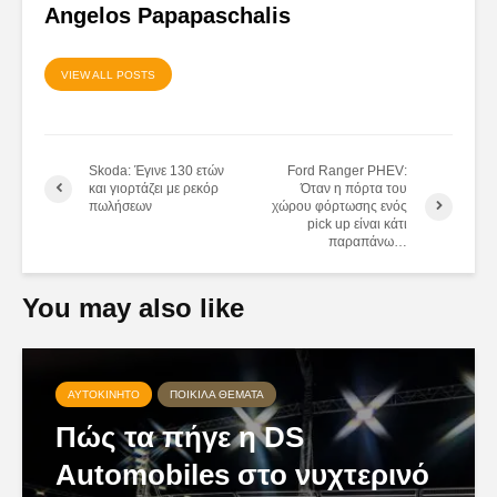
Angelos Papapaschalis
VIEW ALL POSTS
Skoda: Έγινε 130 ετών
Ford Ranger PHEV:
και γιορτάζει με ρεκόρ
Όταν η πόρτα του
πωλήσεων
χώρου φόρτωσης ενός
pick up είναι κάτι
παραπάνω…
You may also like
ΑΥΤΟΚΊΝΗΤΟ
ΠΟΙΚΊΛΑ ΘΈΜΑΤΑ
Πώς τα πήγε η DS
Automobiles στο νυχτερινό