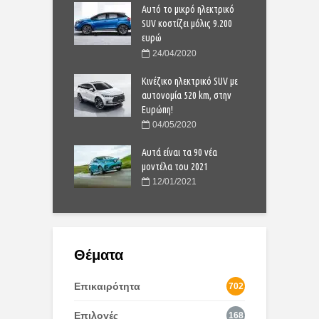
 Dacia Sandero είναι
Αυτό το μικρό ηλεκτρικό
Γ
στην Ευρώπη;
SUV κοστίζει μόλις 9.200
π
ευρώ
9/2021
24/04/2020
Yaris Cross:
T
νουριο compact SUV
Κινέζικο ηλεκτρικό SUV με
ο
αυτονομία 520 km, στην
4/2020
Ευρώπη!
νητο της Χρονιάς”:
“
04/05/2020
 11άδα για το 2024
Η
Αυτά είναι τα 90 νέα
1/2023
μοντέλα του 2021
12/01/2021
Θέματα
Επικαιρότητα
702
Επιλογές
168