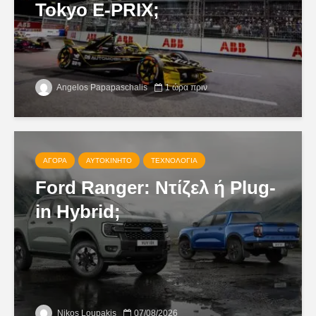
Tokyo E-PRIX;
Angelos Papapaschalis
1 ώρα πριν
ΑΓΟΡΆ
ΑΥΤΟΚΊΝΗΤΟ
ΤΕΧΝΟΛΟΓΊΑ
Ford Ranger: Ντίζελ ή Plug-
in Hybrid;
Nikos Loupakis
07/08/2026