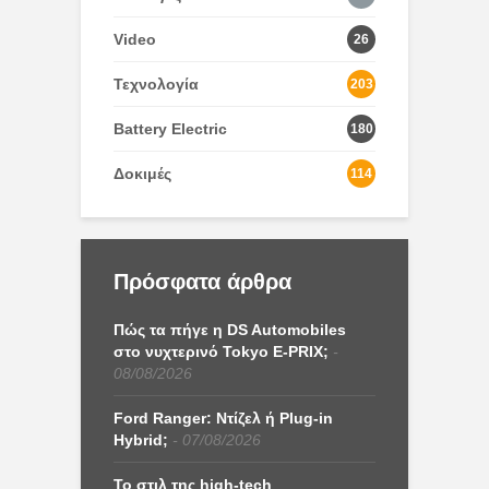
Video
26
Τεχνολογία
203
Battery Electric
180
Δοκιμές
114
Πρόσφατα άρθρα
Πώς τα πήγε η DS Automobiles
στο νυχτερινό Tokyo E-PRIX;
08/08/2026
Ford Ranger: Ντίζελ ή Plug-in
Hybrid;
07/08/2026
Το στιλ της high-tech