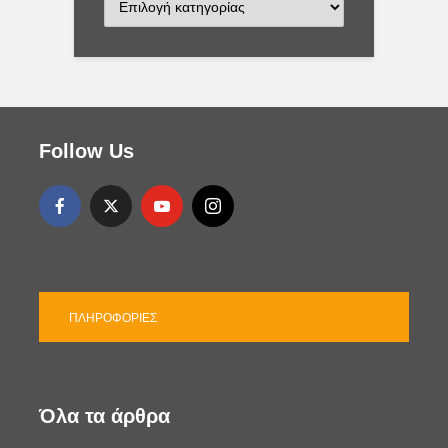
α
τ
η
γ
ο
ρ
ί
Follow Us
ε
ς
ΠΛΗΡΟΦΟΡΊΕΣ
Όλα τα άρθρα