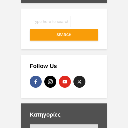
SEARCH
Follow Us
Kατηγορίες
K