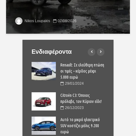
Nikos Loupakis
07/08/2026
Ενδιαφέροντα
ο ηλεκτρικό SUV με
Renault: Σε ελεύθερη πτώση
Κ
ία 520 km, στην
οι τιμές – κέρδος μέχρι
α
!
5.000 ευρώ
Ε
5/2020
29/01/2024
ναι τα 90 νέα
Citroën C3: Όποιος
Α
 του 2021
πρόλαβε, τον Κύριον είδε!
μ
1/2021
26/12/2023
 Dacia Sandero είναι
Αυτό το μικρό ηλεκτρικό
Γ
στην Ευρώπη;
SUV κοστίζει μόλις 9.200
π
ευρώ
9/2021