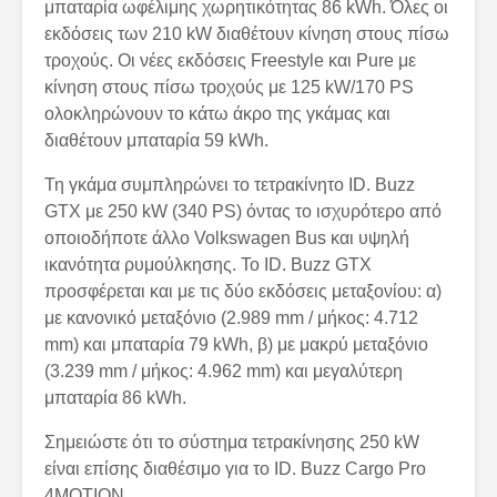
μπαταρία ωφέλιμης χωρητικότητας 86 kWh. Όλες οι
εκδόσεις των 210 kW διαθέτουν κίνηση στους πίσω
τροχούς. Οι νέες εκδόσεις Freestyle και Pure με
κίνηση στους πίσω τροχούς με 125 kW/170 PS
ολοκληρώνουν το κάτω άκρο της γκάμας και
διαθέτουν μπαταρία 59 kWh.
Τη γκάμα συμπληρώνει το τετρακίνητο ID. Buzz
GTX με 250 kW (340 PS) όντας το ισχυρότερο από
οποιοδήποτε άλλο Volkswagen Bus και υψηλή
ικανότητα ρυμούλκησης. Το ID. Buzz GTX
προσφέρεται και με τις δύο εκδόσεις μεταξονίου: α)
με κανονικό μεταξόνιο (2.989 mm / μήκος: 4.712
mm) και μπαταρία 79 kWh, β) με μακρύ μεταξόνιο
(3.239 mm / μήκος: 4.962 mm) και μεγαλύτερη
μπαταρία 86 kWh.
Σημειώστε ότι το σύστημα τετρακίνησης 250 kW
είναι επίσης διαθέσιμο για το ID. Buzz Cargo Pro
4MOTION.