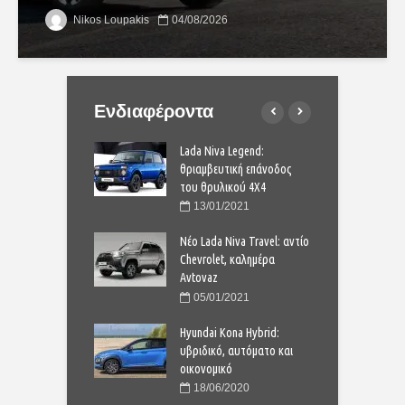
Nikos Loupakis
04/08/2026
Ενδιαφέροντα
ota Corolla: Από
Lada Niva Legend:
Ν
μπορείτε να το
θριαμβευτική επάνοδος
σ
ίλετε με 21.170
του θρυλικού 4Χ4
π
ε
13/01/2021
1/2023
Νέο Lada Niva Travel: αντίο
 μικρό ηλεκτρικό
Chevrolet, καλημέρα
Α
τίζει μόλις 9.200
Avtovaz
S
ε
05/01/2021
4/2020
Hyundai Kona Hybrid:
Yaris: νέα
υβριδικό, αυτόματο και
T
νωμένη σύνθεση για
οικονομικό
σ
φιλές σουπερμίνι
τ
18/06/2020