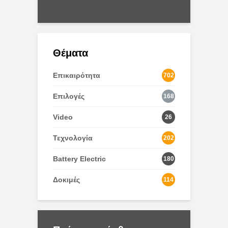
7/2020
Θέματα
Επικαιρότητα
702
Επιλογές
168
Video
26
Τεχνολογία
202
Battery Electric
180
Δοκιμές
114