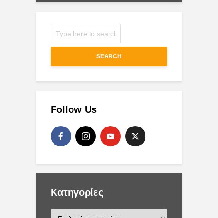
SEARCH
Follow Us
Kατηγορίες
K