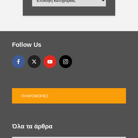
α
τ
η
γ
ο
ρ
ί
Follow Us
ε
ς
ΠΛΗΡΟΦΟΡΊΕΣ
Όλα τα άρθρα