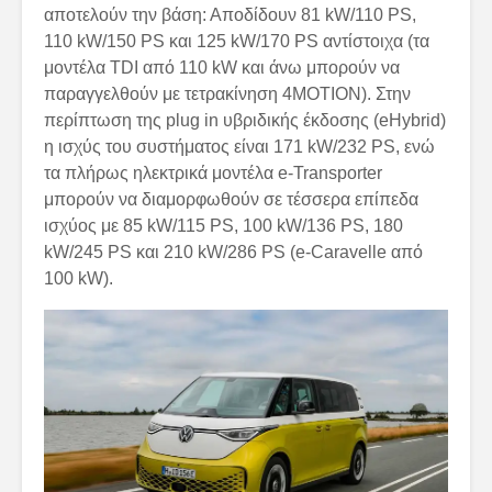
αποτελούν την βάση: Αποδίδουν 81 kW/110 PS,
110 kW/150 PS και 125 kW/170 PS αντίστοιχα (τα
μοντέλα TDI από 110 kW και άνω μπορούν να
παραγγελθούν με τετρακίνηση 4MOTION). Στην
περίπτωση της plug in υβριδικής έκδοσης (eHybrid)
η ισχύς του συστήματος είναι 171 kW/232 PS, ενώ
τα πλήρως ηλεκτρικά μοντέλα e-Transporter
μπορούν να διαμορφωθούν σε τέσσερα επίπεδα
ισχύος με 85 kW/115 PS, 100 kW/136 PS, 180
kW/245 PS και 210 kW/286 PS (e-Caravelle από
100 kW).