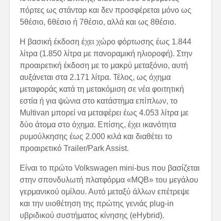
πόρτες ως στάνταρ και δεν προσφέρεται μόνο ως
5θέσιο, 6θέσιο ή 7θέσιο, αλλά και ως 8θέσιο.
Η βασική έκδοση έχει χώρο φόρτωσης έως 1.844
λίτρα (1.850 λίτρα με πανοραμική ηλιοροφή). Στην
προαιρετική έκδοση με το μακρύ μεταξόνιο, αυτή
αυξάνεται στα 2.171 λίτρα. Τέλος, ως όχημα
μεταφοράς κατά τη μετακόμιση σε νέα φοιτητική
εστία ή για ψώνια στο κατάστημα επίπλων, το
Multivan μπορεί να μεταφέρει έως 4.053 λίτρα με
δύο άτομα στο όχημα. Επίσης, έχει ικανότητα
ρυμούλκησης έως 2.000 κιλά και διαθέτει το
προαιρετικό Trailer/Park Assist.
Είναι το πρώτο Volkswagen mini-bus που βασίζεται
στην σπονδυλωτή πλατφόρμα «MQB» του μεγάλου
γερμανικού ομίλου. Αυτό μεταξύ άλλων επέτρεψε
και την υιοθέτηση της πρώτης γενιάς plug-in
υβριδικού συστήματος κίνησης (eHybrid).