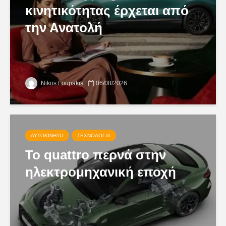
κινητικότητας έρχεται από
την Ανατολή
Nikos Loupakis
06/08/2026
ΑΥΤΟΚΊΝΗΤΟ
ΤΕΧΝΟΛΟΓΊΑ
Το quattro περνά στην
ηλεκτρομηχανική εποχή