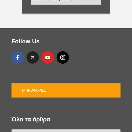
α
τ
η
γ
ο
ρ
ί
Follow Us
ε
ς
ΠΛΗΡΟΦΟΡΊΕΣ
Όλα τα άρθρα