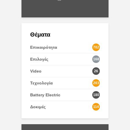
7/2020
Θέματα
Επικαιρότητα
702
Επιλογές
168
Video
26
Τεχνολογία
203
Battery Electric
180
Δοκιμές
114