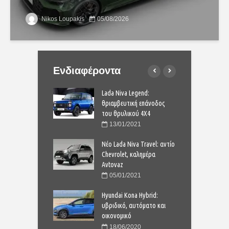
Nikos Loupakis
05/08/2026
Ενδιαφέροντα
ota Corolla: Από
Lada Niva Legend:
Ν
μπορείτε να το
θριαμβευτική επάνοδος
σ
ίλετε με 21.170
του θρυλικού 4Χ4
π
ε
13/01/2021
1/2023
Νέο Lada Niva Travel: αντίο
 μικρό ηλεκτρικό
Chevrolet, καλημέρα
Α
τίζει μόλις 9.200
Avtovaz
S
ε
05/01/2021
4/2020
Hyundai Kona Hybrid:
Yaris: νέα
υβριδικό, αυτόματο και
T
νωμένη σύνθεση για
οικονομικό
σ
φιλές σουπερμίνι
τ
18/06/2020