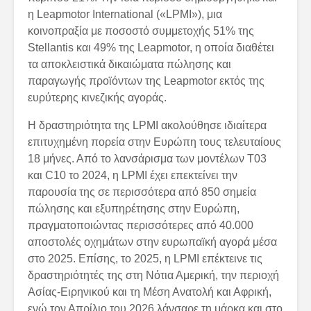
η Leapmotor International («LPMI»), μια
κοινοπραξία με ποσοστό συμμετοχής 51% της
Stellantis και 49% της Leapmotor, η οποία διαθέτει
τα αποκλειστικά δικαιώματα πώλησης και
παραγωγής προϊόντων της Leapmotor εκτός της
ευρύτερης κινεζικής αγοράς.
Η δραστηριότητα της LPMI ακολούθησε ιδιαίτερα
επιτυχημένη πορεία στην Ευρώπη τους τελευταίους
18 μήνες. Από το λανσάρισμα των μοντέλων T03
και C10 το 2024, η LPMI έχει επεκτείνει την
παρουσία της σε περισσότερα από 850 σημεία
πώλησης και εξυπηρέτησης στην Ευρώπη,
πραγματοποιώντας περισσότερες από 40.000
αποστολές οχημάτων στην ευρωπαϊκή αγορά μέσα
στο 2025. Επίσης, το 2025, η LPMI επέκτεινε τις
δραστηριότητές της στη Νότια Αμερική, την περιοχή
Ασίας-Ειρηνικού και τη Μέση Ανατολή και Αφρική,
ενώ τον Απρίλιο του 2026 λάνσαρε τη μάρκα και στο