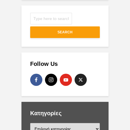
SEARCH
Follow Us
Kατηγορίες
K