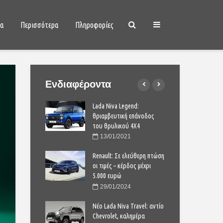
ια
Περισσότερα
Πληροφορίες
Ενδιαφέροντα
ona Hybrid:
Lada Niva Legend:
Hyun
 αυτόματο και
θριαμβευτική επάνοδος
υβρ
ό
του θρυλικού 4Χ4
οικ
2020
13/01/2021
1
: Όποιος
Renault: Σε ελεύθερη πτώση
Citr
τον Κύριον είδε!
οι τιμές – κέρδος μέχρι
πρόλ
5.000 ευρώ
2023
2
29/01/2024
μπαταρία που
Έτο
,6 εκατομμύρια
Νέο Lada Niva Travel: αντίο
αντέ
;
Chevrolet, καλημέρα
χιλι