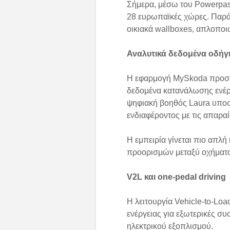
Σήμερα, μέσω του Powerpass
28 ευρωπαϊκές χώρες. Παράλ
οικιακά wallboxes, απλοποι
Αναλυτικά δεδομένα οδή
Η εφαρμογή MySkoda προσφέρ
δεδομένα κατανάλωσης ενέργ
ψηφιακή βοηθός Laura υποσ
ενδιαφέροντος με τις απαραί
Η εμπειρία γίνεται πιο απλ
προορισμών μεταξύ οχήματο
V2L και one-pedal driving
Η λειτουργία Vehicle-to-Loa
ενέργειας για εξωτερικές σ
ηλεκτρικού εξοπλισμού.