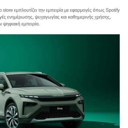
p store εμπλουτίζει την εμπειρία με εφαρμογές όπως Spotify
ογές ενημέρωσης, ψυχαγωγίας και καθημερινής χρήσης,
ν ψηφιακή εμπειρία.