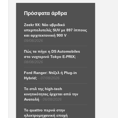
Πρόσφατα άρθρα
Zeekr 9X: Νέο υβριδικό
υπερπολυτελές SUV με 897 ίππους
και αρχιτεκτονική 900 V
09/08/2026
Πώς τα πήγε η DS Automobiles
στο νυχτερινό Tokyo E-PRIX;
08/08/2026
Ford Ranger: Ντίζελ ή Plug-in
Hybrid;
07/08/2026
Το στιλ της high-tech
κινητικότητας έρχεται από την
Ανατολή
06/08/2026
Το quattro περνά στην
ηλεκτρομηχανική εποχή