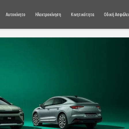
Αυτοκίνητο
Ηλεκτροκίνηση
Κινητικότητα
Οδική Ασφάλε
Lada Niva Legend:
Hyundai K
θριαμβευτική επάνοδος
υβριδικό,
του θρυλικού 4Χ4
οικονομικ
13/01/2021
18/06/
Renault: Σε ελεύθερη πτώση
Citroën C3
οι τιμές – κέρδος μέχρι
πρόλαβε, 
5.000 ευρώ
26/12/
29/01/2024
Έτοιμη η 
Νέο Lada Niva Travel: αντίο
αντέχει 1
Chevrolet, καλημέρα
χιλιόμετρα