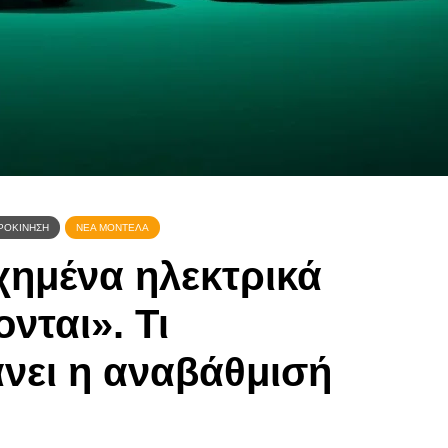
Avtovaz
25/04/
05/01/2021
ΡΟΚΊΝΗΣΗ
ΝΈΑ ΜΟΝΤΈΛΑ
χημένα ηλεκτρικά
νται». Τι
νει η αναβάθμισή