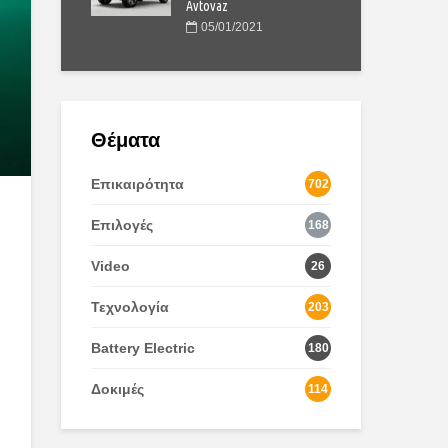
Avtovaz
2020
2
05/01/2021
Θέματα
Επικαιρότητα
702
Επιλογές
168
Video
26
Τεχνολογία
203
Battery Electric
180
Δοκιμές
114