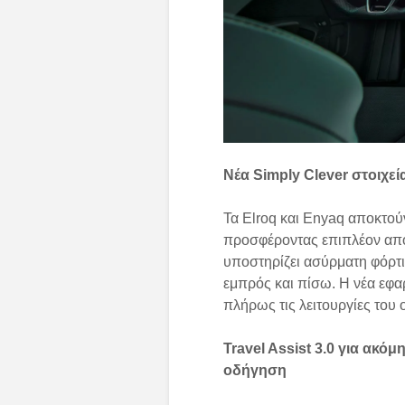
Νέα Simply Clever στοιχε
Τα Elroq και Enyaq αποκτού
προσφέροντας επιπλέον απ
υποστηρίζει ασύρματη φόρτ
εμπρός και πίσω. Η νέα εφαρ
πλήρως τις λειτουργίες του 
Travel Assist 3.0 για ακ
οδήγηση