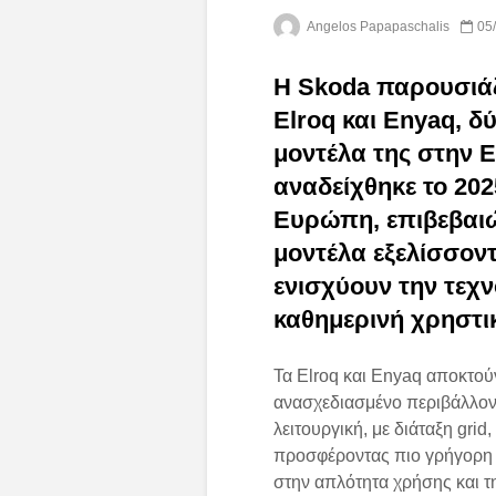
Angelos Papapaschalis
05
Η Skoda παρουσιάζε
Elroq και Enyaq, δ
μοντέλα της στην 
αναδείχθηκε το 20
Ευρώπη, επιβεβαιώ
μοντέλα εξελίσσον
ενισχύουν την τεχν
καθημερινή χρηστι
Τα Elroq και Enyaq αποκτού
ανασχεδιασμένο περιβάλλον 
λειτουργική, με διάταξη grid
προσφέροντας πιο γρήγορη κ
στην απλότητα χρήσης και τ