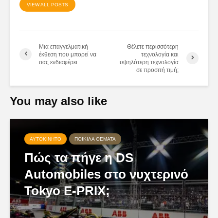
VIEW ALL POSTS
Μια επαγγελματική
Θέλετε περισσότερη
έκθεση που μπορεί να
τεχνολογία και
σας ενδιαφέρει…
υψηλότερη τεχνολογία
σε προσιτή τιμή;
You may also like
ΑΥΤΟΚΊΝΗΤΟ
ΠΟΙΚΊΛΑ ΘΈΜΑΤΑ
Πώς τα πήγε η DS
Automobiles στο νυχτερινό
Tokyo E-PRIX;