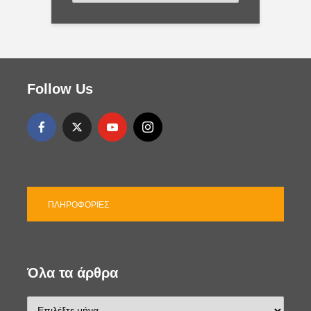
τ
η
γ
ο
ρ
ί
Follow Us
ε
ς
ΠΛΗΡΟΦΟΡΊΕΣ
Όλα τα άρθρα
Ό