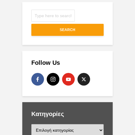
SEARCH
Follow Us
Kατηγορίες
K
α