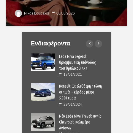
Nikos Loupakis
06/08/2026
Ενδιαφέροντα
 Kona Hybrid:
Lada Niva Legend:
H
ό, αυτόματο και
θριαμβευτική επάνοδος
υ
ικό
του θρυλικού 4Χ4
ο
6/2020
13/01/2021
 C3: Όποιος
Renault: Σε ελεύθερη πτώση
C
, τον Κύριον είδε!
οι τιμές – κέρδος μέχρι
π
5.000 ευρώ
2/2023
29/01/2024
η μπαταρία που
Έ
 1,6 εκατομμύρια
Νέο Lada Niva Travel: αντίο
α
τρα;
Chevrolet, καλημέρα
χ
Avtovaz
4/2020