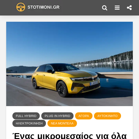
FULL HYBRID
PLUG IN HYBRID
ΑΓΟΡΆ
ΑΥΤΟΚΊΝΗΤΟ
ΗΛΕΚΤΡΟΚΊΝΗΣΗ
ΝΈΑ ΜΟΝΤΈΛΑ
Ένας μικρομεσαίος για όλα