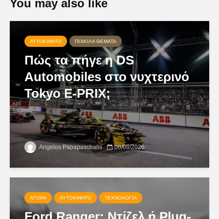
You may also like
ΑΥΤΟΚΊΝΗΤΟ
ΠΟΙΚΊΛΑ ΘΈΜΑΤΑ
Πώς τα πήγε η DS
Automobiles στο νυχτερινό
Tokyo E-PRIX;
Angelos Papapaschalis
08/08/2026
ΑΓΟΡΆ
ΑΥΤΟΚΊΝΗΤΟ
ΤΕΧΝΟΛΟΓΊΑ
Ford Ranger: Ντίζελ ή Plug-