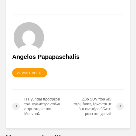
Angelos Papapaschalis
VIEW ALL POSTS
Η Hyundai προσφέρει
Δύο SUV που δεν
τον μεγαλύτερο στόλο
περιμένατε, έρχονται με
στην ιστορία του
ό,τι κινητήρα θέλετε,
Μουντιάλ
μέσα στη χρονιά