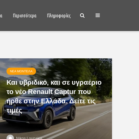
ια
Περισσότερα
Πληροφορίες
ΝΈΑ ΜΟΝΤΈΛΑ
Και υβριδικό, και σε υγραέριο
το νέο Renault Captur που
ήρθε στην Ελλάδα. Δείτε τις
τιμές
Nikos Loupakis